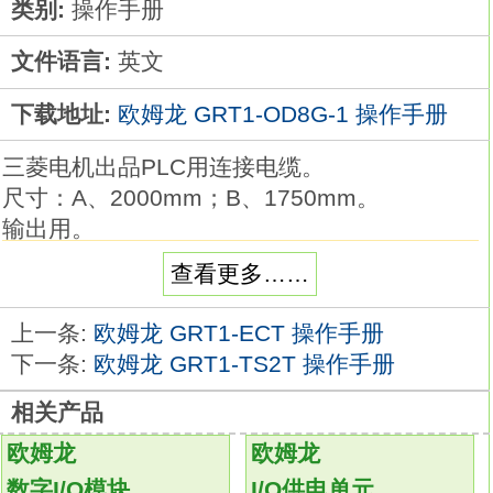
类别:
操作手册
文件语言:
英文
下载地址:
欧姆龙 GRT1-OD8G-1 操作手册
三菱电机出品PLC用连接电缆。
尺寸：A、2000mm；B、1750mm。
输出用。
带松散线压接端子的电缆、松散线电缆、
查看更多……
带连接器电缆、三菱电机出品PLC用连接电缆
GRT1-OD8G-1操作手册。兼容多I/O终端的数
上一条:
欧姆龙 GRT1-ECT 操作手册
字I/O单元。
下一条:
欧姆龙 GRT1-TS2T 操作手册
可用端子块、连接器和高密度连接器型号。
相关产品
端子块型号的电路块可安装或拆卸，
便于在不断开电线的情况下维护
GRT1-OD8G-
欧姆龙
欧姆龙
1
数字I/O模块
I/O供电单元