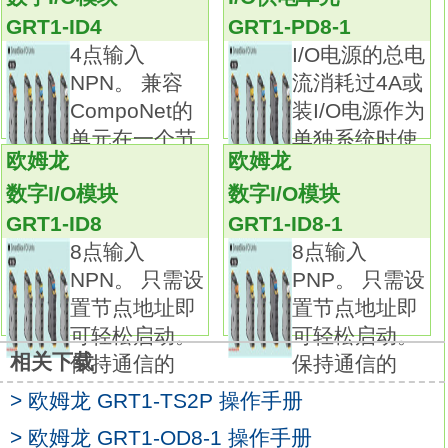
DIN导轨安装。
GRT1-ID4
GRT1-PD8-1
单元：连接器型号。
4点输入
I/O电源的总电
I/O分类：数字输入。
NPN。 兼容
流消耗过4A或
内部I/O公用终端：PNP (- common)。
CompoNet的
装I/O电源作为
I/O点：16点。
单元在一个节
单独系统时使
I/O连接：Molex连接器。
欧姆龙
欧姆龙
点多可以
用
电源电压：DC24V。
数字I/O模块
数字I/O模块
I/O规格：DC/晶体管GRT1-OD8G-1操作手
GRT1-ID8
GRT1-ID8-1
册。功能、性能大幅提升。轻松实现高精度和
8点输入
8点输入
多功能。
NPN。 只需设
PNP。 只需设
加热器断线检测功能
置节点地址即
置节点地址即
（基于加热器电阻值的监测，实现更准确的断
可轻松启动。
可轻松启动。
线检测。可检测多台加热器中的单台断线）。
相关下载
保持通信的
保持通信的
可通过数字显示监控设定值与输出量。
可选择控制模式（相位控制、最佳周期控
> 欧姆龙 GRT1-TS2P 操作手册
制）。
> 欧姆龙 GRT1-OD8-1 操作手册