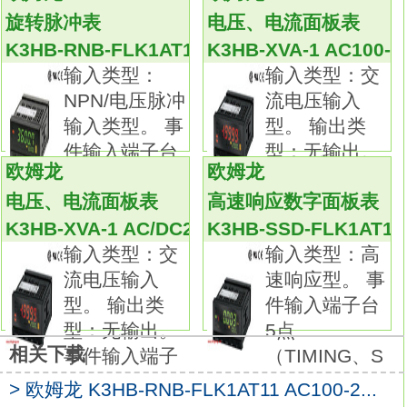
输出接点1c×2、 AC250V 5A(阻性负载)。
旋转脉冲表
电压、电流面板表
过电压、欠电压使用单独接点输出。
K3HB-RNB-FLK1AT11 AC100-240
K3HB-XVA-1 AC100-2
1台同时应对各国的电源规格。 (切换开关切换)
输入类型：
输入类型：交
LED指示灯，接点状态一目了然。电源：
NPN/电压脉冲
流电压输入
AC100～240V。
输入类型。 事
型。 输出类
类型：温度输入。
件输入端子台
型：无输出。
输出点数：1点(继电器)。
欧姆龙
欧姆龙
5点（S
事件输入端子
输入种类：热电偶。
电压、电流面板表
高速响应数字面板表
设定单位(设定范围)：1℃/单位设定(0～
K3HB-XVA-1 AC/DC24
K3HB-SSD-FLK1AT11
999℃/)K3HB-XVA-FLK1AT11通讯用户手册。
输入类型：交
输入类型：高
小巧、纤细，最适合温度报警和监视
流电压输入
速响应型。 事
可防止过度升温、监视异常温度。
型。 输出类
件输入端子台
薄型机身(宽22.5mm)配备温度报警功能。
型：无输出。
5点
可利用旋转拨动开关轻松设定温度。
相关下载
事件输入端子
（TIMING、S
支持热电偶铂测温电阻体的多重输入。
输出继电器常开/常闭可切换。
> 欧姆龙 K3HB-RNB-FLK1AT11 AC100-2...