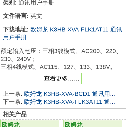
类别:
通讯用户手册
文件语言:
英文
下载地址:
欧姆龙 K3HB-XVA-FLK1AT11 通讯
用户手册
额定输入电压：三相3线模式、AC200、220、
230、240V；
三相4线模式、AC115、127、133、138V。
对产业设备、装置的三相电源进行监测的最佳
查看更多……
选择K3HB-XVA-FLK1AT11通讯用户手册。
加强抗变频器干扰性能。 New
上一条:
欧姆龙 K3HB-XVA-BCD1 通讯用...
可对三相3线、 4线式电路的过、欠电压进行监
下一条:
欧姆龙 K3HB-XVA-FLK3AT11 通...
测。
相关产品
三相3线、 4线式电路通过切换开关转换
K3HB-
XVA-FLK1AT11
欧姆龙
欧姆龙