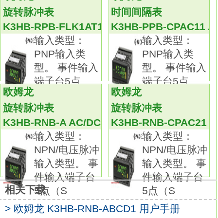
色。
旋转脉冲表
时间间隔表
50次/s（20ms）的高速采样。
K3HB-RPB-FLK1AT11 AC/DC24V
K3HB-PPB-CPAC11 A
0.01℃：铂测温电阻体Pt100的高分辨率。
输入类型：
输入类型：
热电偶传感器（全范围）支持0.1℃的分辨率。
PNP输入类
PNP输入类
通过2点可以方便地设定温度输入补偿K3HB-
型。 事件输入
型。 事件输入
RPB-ABCD1手册。
端子台5点
端子台5点
De输入类型：PNP输入类型。
欧姆龙
欧姆龙
（S-TMR、
（HOLD、R
事件输入端子台5点（S-TMR、HOLD、
旋转脉冲表
旋转脉冲表
RESET）配备。
K3HB-RNB-A AC/DC24V
K3HB-RNB-CPAC21 A
外部电源DC12V 80mA。
输入类型：
输入类型：
注：K3HB-RNB-A、K3HB-RPB-A未配备事件
NPN/电压脉冲
NPN/电压脉冲
输入。
输入类型。 事
输入类型。 事
BCD+晶体管：--；NPN集电极开路（5位输出
件输入端子台
件输入端子台
+HH、H、PASS、L、LL）。
相关下载
5点（S
5点（S
96（W）×48（H）×进深95mmK3HB-RPB-
ABCD1手册。
> 欧姆龙 K3HB-RNB-ABCD1 用户手册