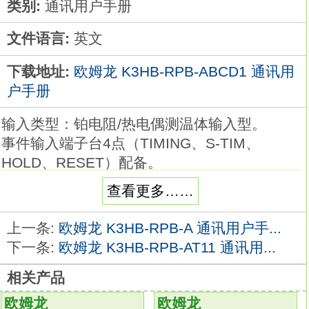
类别:
通讯用户手册
文件语言:
英文
下载地址:
欧姆龙 K3HB-RPB-ABCD1 通讯用
户手册
输入类型：铂电阻/热电偶测温体输入型。
事件输入端子台4点（TIMING、S-TIM、
HOLD、RESET）配备。
线性：电压；NPN集电极开路（HH、H、
查看更多……
PASS、L、LL）K3HB-RPB-ABCD1手册。
96（W）×48（H）×进深95mm。
上一条:
欧姆龙 K3HB-RPB-A 通讯用户手...
电源电压：AC100～240V。
下一条:
欧姆龙 K3HB-RPB-AT11 通讯用...
实现温度指示及各种过程的测量指示
K3HB-
RPB-ABCD1
相关产品
动作判定显示色，可切换绿色/红色2种显示颜
欧姆龙
欧姆龙