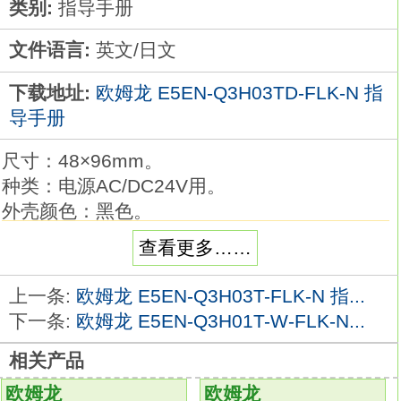
类别:
指导手册
文件语言:
英文/日文
下载地址:
欧姆龙 E5EN-Q3H03TD-FLK-N 指
导手册
尺寸：48×96mm。
种类：电源AC/DC24V用。
外壳颜色：黑色。
控制输出1：输出单元方式。
查看更多……
控制输出2：输出单元方式。
控制模式：标准或加热冷却。
上一条:
欧姆龙 E5EN-Q3H03T-FLK-N 指...
辅助输出点数：2点欧姆龙温度控制器指导手
下一条:
欧姆龙 E5EN-Q3H01T-W-FLK-N...
册。
相关产品
加热器用断线、SSR故障检测功能：单相加热
器用检测功能。
欧姆龙
欧姆龙