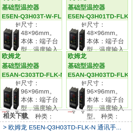
事件输入点数：2点。
基础型温控器
基础型温控器
传送输出：--。
E5EN-Q3H03T-W-FLK-N
E5EN-Q3H01TD-FLK-
远程SP：4～20mA输入
E5EN-Q3H03TD-FLK-
尺寸：
尺寸：
N
48×96mm。
48×96mm。
通信：--。
本体：端子台
本体：端子台
通用温控器新增高性能（高分辨率、高速、高
型，温度输入
型，温度输入
精度输入）型产品。
欧姆龙
欧姆龙
型。 种类：
型。 种类：
支持简易运算、预防维护。
基础型温控器
基础型温控器
采用可通过红外线端口从前面进行通信的新型
E5AN-C303TD-FLK-N
E5AN-Q3H03TD-FLK-
液晶，
尺寸：
尺寸：
可视角度、对比度得以提升。
96×96mm。
96×96mm。
高分辨率5位显示/可显示0.01°C欧姆龙温度控
本体：端子台
本体：端子台
制器指导手册。
型，温度输入
型，温度输入
高速采样周期60ms。
相关下载
型。 种类：
型。 种类：
全部机型完整多种（能够热电偶/Pt/模拟输入切
换），1台机器支持多种传感器。
> 欧姆龙 E5EN-Q3H03TD-FLK-N 通讯手...