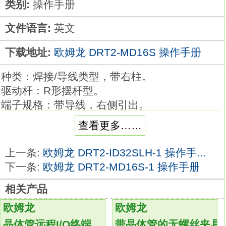
类别:
操作手册
文件语言:
英文
下载地址:
欧姆龙 DRT2-MD16S 操作手册
种类：焊接/导线类型，带右柱。
驱动杆：R形摆杆型。
端子规格：带导线，右侧引出。
接触规格：1b。
查看更多……
业内最小尺寸，能够进行可靠开关的长行程型
本体部分尺寸为前代产品的78%,有利于设备的
上一条:
欧姆龙 DRT2-ID32SLH-1 操作手...
小型化欧姆龙DRT2-MD16S手册。
下一条:
欧姆龙 DRT2-MD16S-1 操作手册
没有摆杆也同样使用方便的长行程规格（OT参
相关产品
考值： 1.4mm）。
不含对环境有害的物质，导线类型也实现了无
欧姆龙
欧姆龙
铅化
DRT2-MD16S
释放钥匙类型：一般型(金
晶体管远程I/O终端
带晶体管的无螺丝夹具