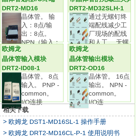
属)。
DRT2-MD16
DRT2-MD32SLH-1
接线方式：连接器。
晶体管。 输
通过无螺钉终
螺线管电压/指示灯类型：DC24V/橙。
入：8点/输
端配线减少工
锁定/释放方式：电磁锁定/机械释放。
出：8点。
厂现场的配线
接点构成(门开闭检测开关＋锁定监控开关)：6
NPN（输入：
和人工。 无螺
触点(2NC/1NO＋2NC/1NO)。
欧姆龙
欧姆龙
comm
钉结构消除
导管尺寸：M20。
晶体管输入模块
晶体管输出模块
6触点电磁锁定安全门开关世界最小级。
DRT2-ID08-1
DRT2-OD16
小型电磁锁定安全门开关 D4SL-N欧姆龙
晶体管。 8点
晶体管。 16点
DRT2-MD16S手册。
输入。 PNP -
输出。 NPN -
一触式拆装的2种接线方式，可减少作业工时。
common。
common。
内置开关种类丰富，适用于各类装置(可以选择
I/O连接
I/O连
4触点、 5触点、6触点)。
相关下载
锁定强度为令人放心的1,300N。
> 欧姆龙 DST1-MD16SL-1 操作手册
无需取下头部便可改变钥匙插入方向。
大幅减少螺线管电流，有助于降低电源成本。
> 欧姆龙 DRT2-MD16CL-P-1 使用说明书