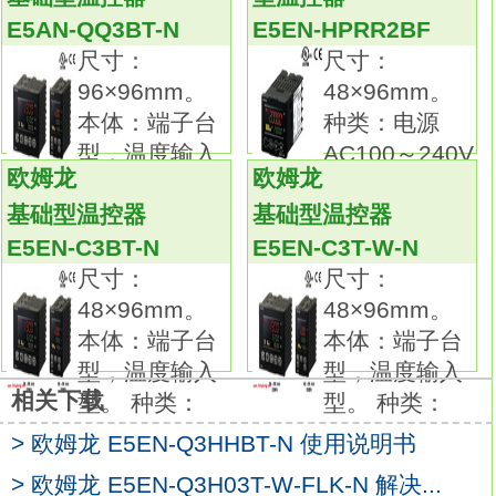
E5EN-C3BT-N
E5AN-QQ3BT-N
E5EN-HPRR2BF
事件输入点数：--。
尺寸：
尺寸：
传送输出：--。
96×96mm。
48×96mm。
通信：--。
本体：端子台
种类：电源
48mm的通用温控器已升级＆功能/性能提升。
型，温度输入
AC100～240V
指示精度提升、增加了预防维护功能，
欧姆龙
欧姆龙
型。 种类：
用。
性能进一步提升。
基础型温控器
基础型温控器
E5CN-U（插入型）新增模拟输入型和电流输
E5EN-C3BT-N
E5EN-C3T-W-N
出型。
尺寸：
尺寸：
增加PV/SV状态显示功能，方便查看温控器的
48×96mm。
48×96mm。
状态（自动/手动、RUN/STOP、报警发生），
本体：端子台
本体：端子台
可交互显示PV/SVE5EN-C3BT-N指导手册。
型，温度输入
型，温度输入
增加控制输出ON/OFF次数计数功能，可预防
相关下载
型。 种类：
型。 种类：
维护温控器内部继电器。尺寸：M8（不锈
钢），两倍距离型，非屏蔽型。
> 欧姆龙 E5EN-Q3HHBT-N 使用说明书
检测距离：4mm。
> 欧姆龙 E5EN-Q3H03T-W-FLK-N 解决...