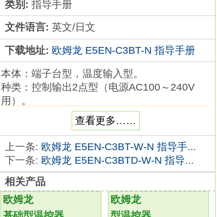
类别:
指导手册
文件语言:
英文/日文
下载地址:
欧姆龙 E5EN-C3BT-N 指导手册
本体：端子台型，温度输入型。
种类：控制输出2点型（电源AC100～240V
用）。
外壳颜色：银色。
查看更多……
控制输出1：继电器输出。
控制输出2：电压输出（SSR驱动用）
上一条:
欧姆龙 E5EN-C3BT-W-N 指导手...
控制模式：标准或加热冷却E5EN-C3BT-N指导
下一条:
欧姆龙 E5EN-C3BTD-W-N 指导...
手册。
相关产品
辅助输出点数：2点。
加热器用断线、SSR故障、加热器过电流检测
欧姆龙
欧姆龙
功能/ES1B用电源：单相加热器用检测功能
基础型温控器
型温控器