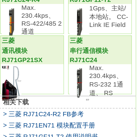
可简单运用3种工具软件。
Max.
1Gps、主站/
C语言控制器上已安装了内嵌各种驱动程序的
230.4kps、
本地站。 CC-
实时OS。可通过专用函数轻松访问各种模块，
RS-422/485 2
Link IE Field
无需开发驱动程序和安装新的OS，通过专用函
通道
数即可访问各种模块，
三菱
三菱
可简单部署，降低成开发成本。
通讯模块
串行通信模块
可运用CW Workbench（编程软件）、 CW
RJ71GP21SX
RJ71C24
Configurator（设定、监控工具）和CW-Sim（
Max.
VxWorks®的模拟工具），
230.4kps、
为C语言程序开发提供强力支持。
RS-232 1通
可轻松编程，对微处理器无限制。
道、 RS
通过使用C语言控制器模块专用函数（ CCPU
相关下载
函数）、 MELSEC通信函数（ MD函数），
> 三菱 RJ71C24-R2 FB参考
可轻松访问C语言控制器模块、 I/O模块、智能
功能模块、网络模块、可编程控制器CPU和运
> 三菱 RJ71EN71 模块配置手册
动CPU等，
> 三菱 RJ71GF11-T2 使用说明书