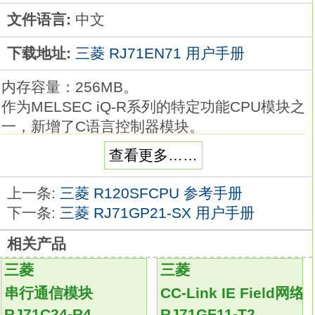
文件语言:
中文
下载地址:
三菱 RJ71EN71 用户手册
内存容量：256MB。
作为MELSEC iQ-R系列的特定功能CPU模块之
一，新增了C语言控制器模块。
基于多核ARM®开发出的C语言控制器可同时
查看更多……
执行多个程序。
此外，兼具坚固性和定时性的C语言控制器还
上一条:
三菱 R120SFCPU 参考手册
可用作代替计算机/微机的平台。
下一条:
三菱 RJ71GP21-SX 用户手册
而且， C语言控制器采用了无风扇构造，不会
相关产品
扬起灰尘，最适合在微芯片工厂等清洁环境中
使用
RJ71EN71
三菱
三菱
发挥MELSEC iQ-R系列高性能、 灵活、 坚固
串行通信模块
CC-Link IE Field网
的特点，可在各种工业用途上实现自动化。
RJ71C24-R4
RJ71GF11-T2