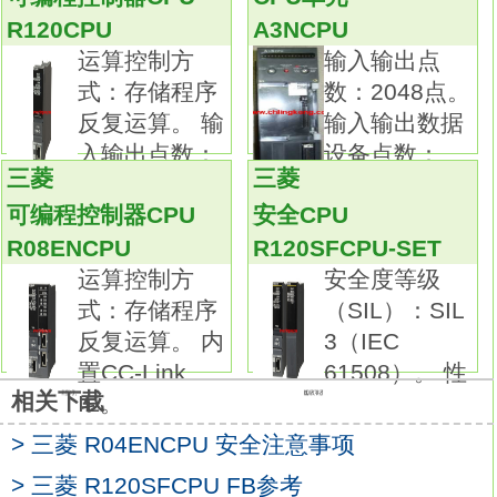
进行运行过程中变更目标位置的高速运动控
R120CPU
A3NCPU
制，减少定位时间
R120ENCPU
运算控制方
输入输出点
可通过组合高级同步控制和速度/扭矩控制，
式：存储程序
数：2048点。
高速、高精度地进行各色印刷模块间的同步控
反复运算。 输
输入输出数据
制。
入输出点数：
设备点数：
运动SFC程序。
三菱
三菱
2048
4096点。
运动CPU模块通过“运动SFC(Sequential
可编程控制器CPU
安全CPU
Function Chart)”，以流程图的形式描述运动控
R08ENCPU
R120SFCPU-SET
制程序。
运算控制方
安全度等级
可通过适合用于事件处理的运动SFC描述运动
式：存储程序
（SIL）：SIL
CPU模块的程序，
反复运算。 内
3（IEC
用运动CPU模块统一控制设备的一系列动作，
置CC-Link
61508）。 性
提高事件响应性。输入电源电压：AC100〜
相关下载
IE。
240V。
> 三菱 R04ENCPU 安全注意事项
输入频率：50/60Hz正负5%。
输入最大视在功率：130VA。
> 三菱 R120SFCPU FB参考