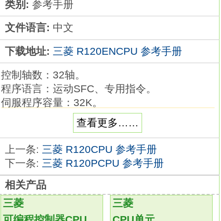
类别:
参考手册
文件语言:
中文
下载地址:
三菱 R120ENCPU 参考手册
控制轴数：32轴。
程序语言：运动SFC、专用指令。
伺服程序容量：32K。
定位点数：6400（可间接指定）。
查看更多……
伺服放大器连接方式：SSCNETⅢ/H（2系
统）。
上一条:
三菱 R120CPU 参考手册
适合各种用途。
下一条:
三菱 R120PCPU 参考手册
可通过固定张力无伸缩地放卷薄膜等卷绕物。
相关产品
执行使用了高级同步控制的速度控制，
以使整条生产线保持同步。
三菱
三菱
可使用直接从视觉系统获取的工件位置，
可编程控制器CPU
CPU单元