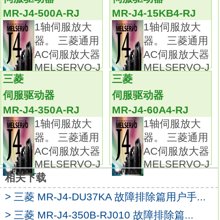
为寻求测量精度与系统成本的平衡，一般采用
MR-J4-500A-RJ
MR-J4-15KB4-RJ
增量式光电编码器作为测速传感器，
1轴伺服放大
1轴伺服放大
与其对应的常用测速方法为M/T测速法
MR-J4-
器。 三菱通用
器。 三菱通用
22KA4
AC伺服放大器
AC伺服放大器
M/T测速法虽然具有一定的测量精度和较宽的
MELSERVO-J
MELSERVO-J
测量范围，
三菱
三菱
但这种方法有其固有的缺陷，
伺服驱动器
伺服驱动器
主要包括：测速周期内必须检测到至少一个完
MR-J4-350A-RJ
MR-J4-60A4-RJ
整的码盘脉冲，限制了最低可测转速。
1轴伺服放大
1轴伺服放大
用于测速的2个控制系统定时器开关难以严格保
器。 三菱通用
器。 三菱通用
持同步，
AC伺服放大器
AC伺服放大器
在速度变化较大的测量场合中无法保证测速精
MELSERVO-J
MELSERVO-J
度。
相关下载
因此应用该测速法的传统速度环设计方案难以
提高伺服驱动器速度跟随与控制性能。内容：
> 三菱 MR-J4-DU37KA 故障排除篇用户手...
伺服放大器接头。
> 三菱 MR-J4-350B-RJ010 故障排除篇...