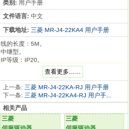
类别:
用户手册
文件语言:
中文
下载地址:
三菱 MR-J4-22KA4 用户手册
线的长度：5M。
中继型。
IP等级：IP20。
弯曲寿命：标准。
查看更多……
编码器用电缆(放大器侧)；用于HF-KP/HF-MP
系列。驱动器：MR-H_ACN系列内置定位功
上一条:
三菱 MR-J4-22KA-RJ 用户手册
能。
下一条:
三菱 MR-J4-22KA4-RJ 用户手...
额定输出：15KW。
相关产品
在伺服驱动器速度闭环中，
电机转子实时速度测量精度对于改善速度环的
三菱
三菱
转速控制动静态特性至关重要。
伺服驱动器
伺服驱动器