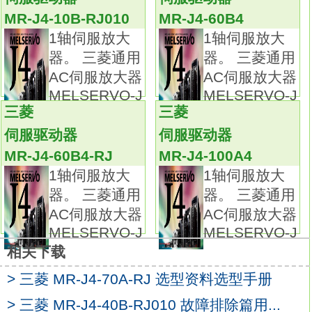
特殊功能：集成驱动安全功能。
MR-J4-10B-RJ010
MR-J4-60B4
电源规格：三相AC400V。
1轴伺服放大
1轴伺服放大
STO功能作为一个安全功能增加到了
器。 三菱通用
器。 三菱通用
SSCNETⅢ光纤通讯型的伺服放大器中。
AC伺服放大器
AC伺服放大器
通过使用STO功能，以往为防止电机意外启动
MELSERVO-J
MELSERVO-J
而使用的电磁接触器则不再需要了。
三菱
三菱
通过使用MR-J3-D05安全逻辑单元可实现SS1
伺服驱动器
伺服驱动器
功能。
MR-J4-60B4-RJ
MR-J4-100A4
MR-J3-BS采用了全闭环控制系统。
1轴伺服放大
1轴伺服放大
与MR-J3-B的兼容性.
器。 三菱通用
器。 三菱通用
MR-J3-BS的安装，连线和接头均与MR-J3-B
AC伺服放大器
AC伺服放大器
相同，因此在不改变现有的连接下轻松将MR-
MELSERVO-J
MELSERVO-J
J3-B
相关下载
更换为MR-J3-BS。
安全功能是通过外部安全电路连接到CN8接口
> 三菱 MR-J4-70A-RJ 选型资料选型手册
来增加MR-J3-BS的驱动安全。
> 三菱 MR-J4-40B-RJ010 故障排除篇用...