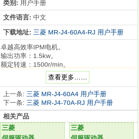
类别:
用户手册
文件语言:
中文
下载地址:
三菱 MR-J4-60A4-RJ 用户手册
卓越高效率IPM电机。
输出功率：1.5kw。
额定转速：1500r/min。
电压等级：400V。
查看更多……
IPM电机MM-EFS系列不可采用工频电源运行
驱动。
上一条:
三菱 MR-J4-60A4 用户手册
IPM电机的接线总长度不得超过100m。
下一条:
三菱 MR-J4-70A-RJ 用户手册
1台变频器不能同时连接多台IPM电机。三菱电
相关产品
机通用交流伺服放大器MELSERVO-J3系列。
额定输出：1.0kw
MR-J4-60A4-RJ
三菱
三菱
接口类型：SSCNETⅢ光纤通讯型。
伺服驱动器
伺服驱动器