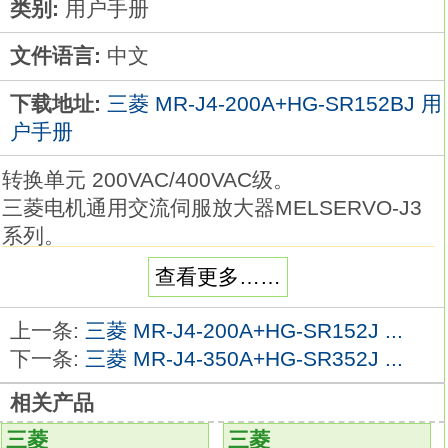
类别:
用户手册
文件语言:
中文
下载地址:
三菱 MR-J4-200A+HG-SR152BJ 用
户手册
转换单元 200VAC/400VAC级。
三菱电机通用交流伺服放大器MELSERVO-J3
系列。
需要转换单元MR-J3-CR55K)配套使用。
查看更多……
额定输出：55kw。
电源规格：三相AC200V。
上一条:
三菱 MR-J4-200A+HG-SR152J ...
脉冲串和模拟量输入作为通用接口。
下一条:
三菱 MR-J4-350A+HG-SR352J ...
可以选择位置，转速和转矩控制模式。
相关产品
使用先进的调谐功能，如先进的振动抑制控制
和自适应滤波器Ⅱ，
三菱
三菱