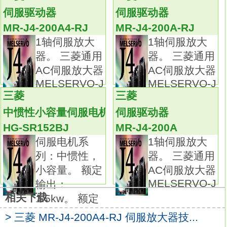
极大地提高了机器的性能
MR-J4-200A+HG-
伺服驱动器
伺服驱动器
SR152BJ
MR-J4-200A4-RJ
MR-J4-200A-RJ
MR-J3，您的合作伙伴。
1轴伺服放大
1轴伺服放大
更高的性能，更多的功能，使用更加便捷。
器。 三菱通用
器。 三菱通用
业界性能最高。
AC伺服放大器
AC伺服放大器
速度响应频率高达2.1kHz。线的长度：2M。
MELSERVO-J
MELSERVO-J
IP等级：IP65。
三菱
三菱
中继型。
中惯性小容量伺服电机
伺服驱动器
弯曲寿命：高弯曲寿命。
HG-SR152BJ
MR-J4-200A
电机电源用电缆(电机侧)，用于HF-KP/HF-MP
伺服电机系
1轴伺服放大
系列(电机轴同侧引出)。三菱通用型AC伺服放
列：中惯性，
器。 三菱通用
大器MELSERVO-J2-Super系列。
小容量。 额定
AC伺服放大器
额定输出：5.0kw。
MELSERVO-J
输出：
内置定位功能。
相关下载
1.5kw。 额定
电压: 3相AC200VAC或者单相AC230V。
采用CC-Link兼容伺服放大器”MR-J2S-□CP-
> 三菱 MR-J4-200A4-RJ 伺服放大器技...