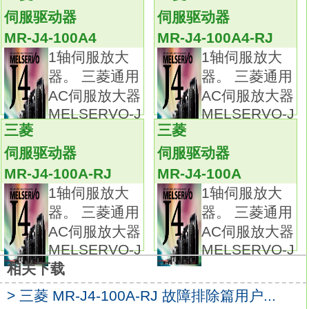
高级振动抑制控制
MR-J4-100A+HG-SR102J
伺服驱动器
伺服驱动器
通过自动调谐功能自动设定一个最佳的振动控
MR-J4-100A4
MR-J4-100A4-RJ
制滤波器值来有效抑制当驱动部件停止时所发
1轴伺服放大
1轴伺服放大
生的100Hz频率以下的振动。
器。 三菱通用
器。 三菱通用
自动调谐功能也可有效抑制机械臂末端所发生
AC伺服放大器
AC伺服放大器
的振动和减小机械中残余的振动。三菱电机通
MELSERVO-J
MELSERVO-J
用交流伺服放大器MELSERVO-J3系列。
三菱
三菱
额定输出：0.6kw。
伺服驱动器
伺服驱动器
接口类型：通用脉冲接口型。
MR-J4-100A-RJ
MR-J4-100A
电源规格：单相AC200V。
1轴伺服放大
1轴伺服放大
脉冲串和模拟量输入作为通用接口。
器。 三菱通用
器。 三菱通用
可以选择位置，转速和转矩控制模式。
AC伺服放大器
AC伺服放大器
使用先进的调谐功能，如先进的振动抑制控制
MELSERVO-J
MELSERVO-J
和自适应滤波器Ⅱ，
相关下载
极大地提高了机器的性能。
> 三菱 MR-J4-100A-RJ 故障排除篇用户...
MR-J3，您的合作伙伴。