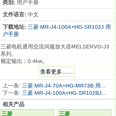
类别:
用户手册
文件语言:
中文
下载地址:
三菱 MR-J4-100A+HG-SR102J 用
户手册
三菱电机通用交流伺服放大器MELSERVO-J3
系列。
额定输出：0.4kw。
接口类型：SSCNETⅢ光纤通讯型。
查看更多……
特殊规格：适用于直线伺服电机型。
电源规格：单相AC200V。
上一条:
三菱 MR-J4-70A+HG-MR73B 用...
更为先进的实时自动调谐通过设定响应值，
下一条:
三菱 MR-J4-100A+HG-SR102BJ...
包括位置增益和速度增益在内的所有增益都可
相关产品
自动调整。
可设定32段响应级别。
三菱
三菱