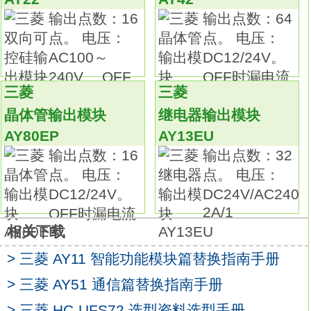
工时。
输出点数：16
输出点数：64
利用2件式构造的端子台，维护时可在保持配线
点。 电压：
点。 电压：
不变的状态下更换模块。
AC100～
DC12/24V。
安装模块时可选择采用DIN导轨或用螺钉安
240V。 OFF
OFF时漏电流
装。
三菱
三菱
时漏
可对3线式传感器输入进行配线。输出类型：继
晶体管输出模块
继电器输出模块
电器。
AY80EP
AY13EU
输出点数：8点。
输出点数：16
输出点数：32
负载电压：AC240/DC24。
点。 电压：
点。 电压：
负载电流：2A。
DC12/24V。
DC24V/AC240
连接方式：端子排。
2A/1
OFF时漏电流
共用公共端点数：1点。
相关下载
结构化文本语言是用结构化的描述文本来描述
> 三菱 AY11 智能功能模块篇替换指南手册
程序的一种编程语言。
它是类似于高级语言的一种编程语言。在大中
> 三菱 AY51 通信篇替换指南手册
型的PLC系统中，常采用结构化文本来描述控
> 三菱 HC-UFS72 选型资料选型手册