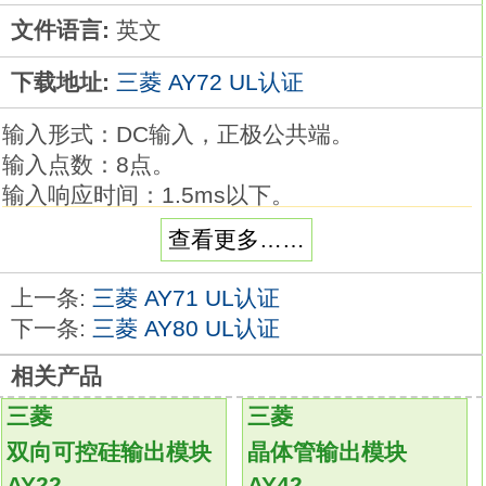
文件语言:
英文
下载地址:
三菱 AY72 UL认证
输入形式：DC输入，正极公共端。
输入点数：8点。
输入响应时间：1.5ms以下。
额定输入电压/电流：DC24V/5mA。
查看更多……
输出形式：晶体管输出，漏型。
输出点数：8点。
上一条:
三菱 AY71 UL认证
OFF时泄漏电流：0.1mA以下。
下一条:
三菱 AY80 UL认证
输出保护功能：无。
相关产品
额定负载电压/电流：DC24V/0.5A。
外部连接：3线式/2线式。
三菱
三菱
弹簧夹端子台型
AY72
双向可控硅输出模块
晶体管输出模块
不需要进一步拧紧或用螺钉锁紧，可减少配线
AY22
AY42