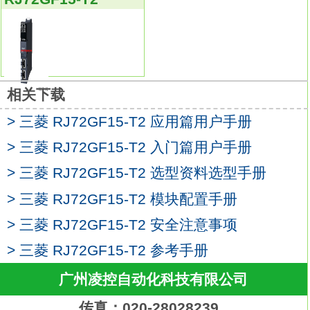
高精度同步的情况，
例如胶印机的切割和弯折工序等。模拟量输入
通道数：4CH。
可使用的热电偶：-。
可使用的测温电阻：PT100、JPt100。
相关下载
采样周期［4CH］：250ms/500ms。
> 三菱 RJ72GF15-T2 应用篇用户手册
控制输出周期：0.5s～100.0s。
输入阻抗：1MΩ。
> 三菱 RJ72GF15-T2 入门篇用户手册
输入滤波器（0：输入滤波器OFF）：0～
> 三菱 RJ72GF15-T2 选型资料选型手册
100s。
> 三菱 RJ72GF15-T2 模块配置手册
传感器补偿值设定：负端输入范围的全范围～
输入范围的全范围。
> 三菱 RJ72GF15-T2 安全注意事项
传感器输入断线时的动作：按比例放大处理。
> 三菱 RJ72GF15-T2 参考手册
温度控制方式：PID ON/OFF脉冲或2位置控制
广州凌控自动化科技有限公司
加热器断线检测规格：无。
外部配线连接方式：18点螺钉端子台。
传真：020-28028239