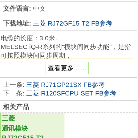
文件语言:
中文
下载地址:
三菱 RJ72GF15-T2 FB参考
电缆的长度：3.0米。
MELSEC iQ-R系列的"模块间同步功能"，是指
可按照模块间同步周期，
使作为同步对象的多个输入输出模块和智能功
查看更多……
能模块的输入或输出时间同步的功能。
利用此功能，可对系统和设备进行高精度控
上一条:
三菱 RJ71GP21SX FB参考
制。
下一条:
三菱 R120SFCPU-SET FB参考
此外，还可在CC-LinkIE现场网络同步通信中，
相关产品
使动作时间在网络节点之间保持同步，
避免因网络传输延迟时间而导致的误差，从而
三菱
构建稳定的系统
RJ72GF15-T2
通讯模块
同时使用这些功能，可轻松应对要求各项动作
RJ72GF15-T2