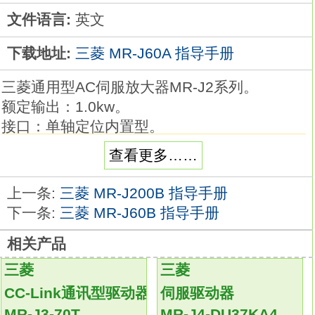
文件语言:
英文
下载地址:
三菱 MR-J60A 指导手册
三菱通用型AC伺服放大器MR-J2系列。
额定输出：1.0kw。
接口：单轴定位内置型。
电压: 三相AC200V。
查看更多……
高响应性。
高精度定位。
上一条:
三菱 MR-J200B 指导手册
高水平自动调谐，能轻易实现增益设置。
下一条:
三菱 MR-J60B 指导手册
采用自适制振控制、降低振动。
相关产品
与个电脑组合，采用软件实现最佳调谐。
脉冲序列输入（位置、速度控制），模拟量输
三菱
三菱
入（速度、力矩控制）两种用途
MR-J60A
CC-Link通讯型驱动器
伺服驱动器
操作简单。
MR-J3-70T
MR-J4-DU37KA4