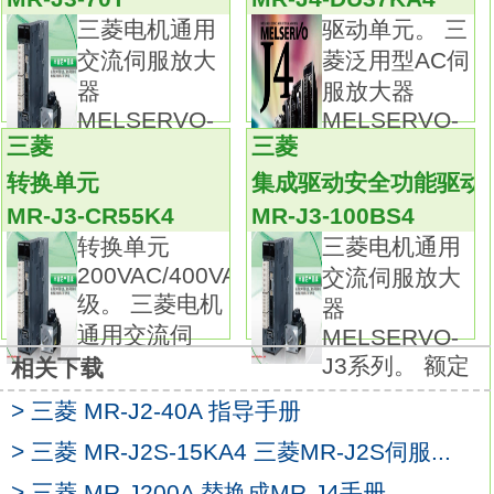
插座配置在前面板上，方便连接。
三菱电机通用
驱动单元。 三
采用插座方式，接线容易。
交流伺服放大
菱泛用型AC伺
设置方法与J2Super具互换性。1轴伺服放大
器
服放大器
器。
MELSERVO-
MELSERVO-
三菱通用AC伺服放大器MELSERVO-J4系列。
三菱
三菱
J3系列。 额定
J4系
额定输出：1.0kw。
转换单元
集成驱动安全功能驱动
接口：SSCNETⅢ/H。
MR-J3-CR55K4
MR-J3-100BS4
电源：三相AC200V。
转换单元
三菱电机通用
特殊规格：支持CC-LinkIE.Field网络运动控
200VAC/400VAC
交流伺服放大
制。
级。 三菱电机
器
支持CC-Link IE Field网络的伺服放大器。
通用交流伺
MELSERVO-
Ethernet为基础的开放型网络，支持运动控
J3系列。 额定
相关下载
制。
> 三菱 MR-J2-40A 指导手册
通过支持3惯性类设备的抗震算法，可同时抑制
2处低频振动。
> 三菱 MR-J2S-15KA4 三菱MR-J2S伺服...
MR Configurator2实现便捷调整。
> 三菱 MR-J200A 替换成MR-J4手册