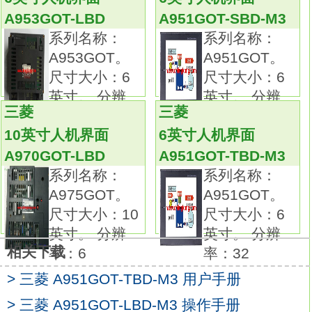
因此也可以将端子台型的远程I/O模块直接安装
A953GOT-LBD
A951GOT-SBD-M3
到机床上
A951GOT-LBD
输入形式：DC输入，
系列名称：
系列名称：
正极公共端。
A953GOT。
A951GOT。
输入点数：16点。
尺寸大小：6
尺寸大小：6
输入响应时间：0.2ms以下，1.5ms以下,5ms
英寸。 分辨
英寸。 分辨
以下,10ms以下。
三菱
三菱
率：32
率：32
额定输入电压/电流：DC12V/11mA。
10英寸人机界面
6英寸人机界面
输出形式：晶体管输出，漏型。
A970GOT-LBD
A951GOT-TBD-M3
输出点数：16点。
系列名称：
系列名称：
OFF时泄漏电流：0.1mA以下。
A975GOT。
A951GOT。
输出保护功能：无。
尺寸大小：10
尺寸大小：6
额定负载电压/电流：DC12V/0.5A。
英寸。 分辨
英寸。 分辨
外部连接：1线式/1线式。
相关下载
率：6
率：32
可以根据外部的连接方式和外部设备的输入输
> 三菱 A951GOT-TBD-M3 用户手册
出规格，
从丰富的产品阵容中选择。
> 三菱 A951GOT-LBD-M3 操作手册