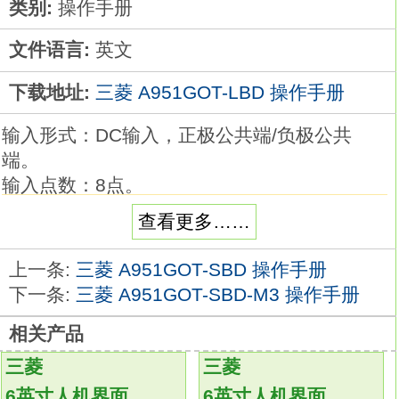
类别:
操作手册
文件语言:
英文
下载地址:
三菱 A951GOT-LBD 操作手册
输入形式：DC输入，正极公共端/负极公共
端。
输入点数：8点。
输入响应时间：1.5ms以下。
查看更多……
额定输入电压/电流：DC24V/7mA。
外部连接：3线式。
上一条:
三菱 A951GOT-SBD 操作手册
可以根据外部的连接方式和外部设备的输入输
下一条:
三菱 A951GOT-SBD-M3 操作手册
出规格，
相关产品
从丰富的产品阵容中选择。
通过端子台上部的手指保护，
三菱
三菱
人体不会接触到带电部位，
6英寸人机界面
6英寸人机界面