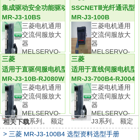
马达进行控制，
集成驱动安全功能驱动器
SSCNETⅢ光纤通讯型
实现高精度的传动系统定位，目前是传动技术
MR-J3-10BS
MR-J3-100B
的高端产品
MR-J3-100B4-RJ004
三菱电机通用
三菱电机通用
伺服驱动器是现代运动控制的重要组成部分，
交流伺服放大
交流伺服放大
被广泛应用于工业机器人及数控加工中心等自
器
器
动化设备中。
MELSERVO-
MELSERVO-
尤其是应用于控制交流永磁同步电机的伺服驱
三菱
三菱
J3系列。 额定
J3系列。 额定
动器已经成为国内外研究热点。
适用于直驱伺服电机型驱动器
适用于直线伺服电机型
当前交流伺服驱动器设计中普遍采用基于矢量
MR-J3-10B-RJ080W
MR-J3-700B4-RJ004
控制的电流、速度、位置3闭环控制算法。
三菱电机通用
三菱电机通用
该算法中速度闭环设计合理与否，对于整个伺
交流伺服放大
交流伺服放大
服控制系统，
器
器
特别是速度控制性能的发挥起到关键作用。三
MELSERVO-
MELSERVO-
菱电机通用交流伺服放大器MELSERVO-J3系
J3系列。 额定
J3系列。 额定
相关下载
列。
> 三菱 MR-J3-100B4 选型资料选型手册
额定输出：5.0kw。