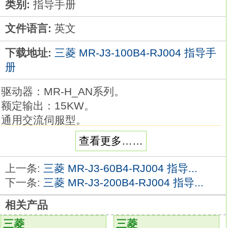
类别:
指导手册
文件语言:
英文
下载地址:
三菱 MR-J3-100B4-RJ004 指导手
册
驱动器：MR-H_AN系列。
额定输出：15KW。
通用交流伺服型。
伺服驱动器（servo drives）又称为“伺服控制
查看更多……
器”、“伺服放大器”，
是用来控制伺服电机的一种控制器，其作用类
上一条:
三菱 MR-J3-60B4-RJ004 指导...
似于变频器作用于普通交流马达，
下一条:
三菱 MR-J3-200B4-RJ004 指导...
属于伺服系统的一部分，主要应用于高精度的
相关产品
定位系统。
一般是通过位置、速度和力矩三种方式对伺服
三菱
三菱