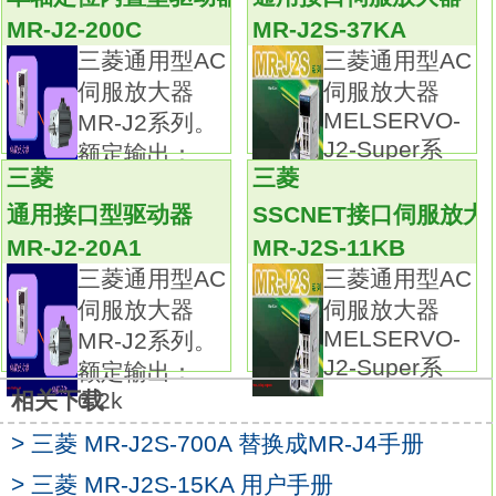
电源：单相AC100V电源。
MR-J2-200C
MR-J2S-37KA
仅限0.4kW以下的伺服放大器。
三菱通用型AC
三菱通用型AC
支持SSCNETⅢ/H的伺服放大器。
伺服放大器
伺服放大器
可组建使用高速串行光通讯的完全同步系统。
MELSERVO-
MR-J2系列。
可与伺服系统控制器组合，最大化发挥伺服系
J2-Super系
额定输出：
统的功能性能。
三菱
三菱
2.0k
不仅继承了原有产品的高性能及高可靠性，更
通用接口型驱动器
SSCNET接口伺服放大
进一步做出了超越想象的改进。
MR-J2-20A1
MR-J2S-11KB
MELSERVO-J4隆重登场。
三菱通用型AC
三菱通用型AC
伺服市场的明日之星。世界级的伺服产品。
伺服放大器
伺服放大器
新一代的MELSERVO应是怎样的呢？该问题的
MELSERVO-
MR-J2系列。
答案已然浮
J2-Super系
额定输出：
出水面。MELSERVO-J4···它代表了全数字化
0.2k
相关下载
后，在原有高性能基础上的又一次进化。
> 三菱 MR-J2S-700A 替换成MR-J4手册
也是充分满足人类与环境要求的MELSERVO的
最新佳作。
> 三菱 MR-J2S-15KA 用户手册