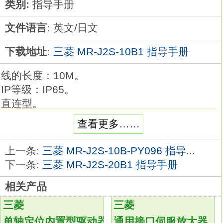
类别:
指导手册
文件语言:
英文/日文
下载地址:
三菱 MR-J2S-10B1 指导手册
线的长度：10M。
IP等级：IP65。
直连型。
该电缆非屏蔽。
查看更多……
弯曲寿命：标准。
电机电磁制动器用接头套件。
上一条:
三菱 MR-J2S-10B-PY096 指导...
电磁制动器用电缆, 用于HF-KP/HF-MP系列(电
下一条:
三菱 MR-J2S-20B1 指导手册
机轴同侧引出)。1轴伺服放大器。
相关产品
三菱通用AC伺服放大器MELSERVO-J4系列。
额定输出：0.1kw。
三菱
三菱
接口：SSCNETⅢ/H
MR-J2S-10B1
单轴定位内置型驱动器
通用接口伺服放大器