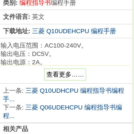
类别:
编程指导书
编程手册
文件语言:
英文
下载地址:
三菱 Q10UDEHCPU 编程手册
输入电压范围：AC100-240V。
输出电压：DC5V。
输出电源：2A。
超薄型电源。
查看更多……
简化程序调试
可使用带执行条件的软元件测试功能，在程序
上一条:
三菱 Q10UDHCPU 编程指导书编程
上的任意步，
手...
将软元件值更改为用户指定值。
下一条:
三菱 Q06UDEHCPU 编程指导书编
以往在调试特定回路程序段时，需要追加设定
程...
软元件的程序，
相关产品
而目前通过使用本功能，无需更改程序，即可