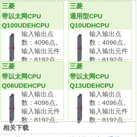
使特定的回路程序段单独执行动作
三菱
三菱
Q10UDEHCPU
带以太网CPU
通用型CPU
因此，不需要单独为了调试而更改程序，调试
Q100UDEHCPU
Q10UDHCPU
操作更简单。
输入输出点
输入输出点
自动备份关键数据
数：4096点。
数：4096点。
将程序和参数文件自动保存到无需使用备份电
输入输出元件
输入输出元件
池的程序存储器（Flash ROM）中，
数：8192点。
数：8192点。
以防因忘记更换电池而导致程序和参数丢失。
三菱
三菱
此外，还可将软元件数据等重要数据备份到标
带以太网CPU
带以太网CPU
准ROM，
Q06UDEHCPU
Q13UDEHCPU
以避免在长假期间等计划性停机时，
输入输出点
输入输出点
这些数据因电池电量耗尽而丢失。
数：4096点。
数：4096点。
下次打开电源时，备份的数据将自动恢复。
输入输出元件
输入输出元件
通过软元件扩展，更方便创建程序。
数：8192点。
数：8192点。
位软元件的M软元件和B软元件最多可扩展到
相关下载
60K点，使程序更容易理解。输入输出点数：