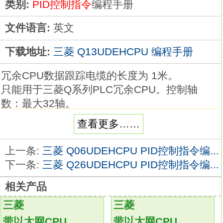
类别:
PID控制指令
编程手册
文件语言:
英文
下载地址:
三菱 Q13UDEHCPU 编程手册
冗余CPU数据跟踪电缆的长度为 1米。
只能用于三菱Q系列PLC冗余CPU。控制轴
数：最大32轴。
示教运行功能：有（使用SV13时）。
查看更多……
在指定位置停止可实现速度控制功能。
伺服电机可以以预先设定的速度旋转，
上一条:
三菱 Q06UDEHCPU PID控制指令编...
在启动指定位置停止指令后，
下一条:
三菱 Q26UDEHCPU PID控制指令编...
即可在事先设定的位置停止。
相关产品
在操作运行时不仅可以通过更改选项值来更改
速度，
三菱
三菱
还可以更改加速/减速时间
Q13UDEHCPU
带以太网CPU
带以太网CPU