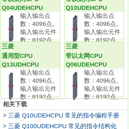
相位补偿功能。
Q04UDEHCPU
Q10UDEHCPU
虚模式及实模式的混合功能。
输入输出点
输入输出点
平滑离合器线性加速/减速功能。基板模块安装
数：4096点。
数：4096点。
位置：QS系列电源模块安装插槽。
输入输出元件
输入输出元件
适用基板模块：QS034B。
数：8192点。
数：8192点。
输入电源：AC200~240V。
三菱
三菱
安全PLC（安全可编程系统）指的是在自身或
通用型CPU
带以太网CPU
外围元器件或执行机构出现故障时，
Q13UDHCPU
Q06UDEHCPU
依然能正确响应并及时切断输出的可编程系
输入输出点
输入输出点
统。
数：4096点。
数：4096点。
与普通PLC不同，安全PLC不仅可提供普通
输入输出元件
输入输出元件
PLC的功能，
数：8192点。
数：8192点。
更可实现安全控制功能，
相关下载
符合EN ISO 13849-1以及IEC 61508等控制系
> 三菱 Q10UDEHCPU 常见的指令编程手册
统安全相关部件标准的要求。
市场主流的安全PLC有皮尔磁（Pilz）的PSS
> 三菱 Q100UDEHCPU 常见的指令结构化