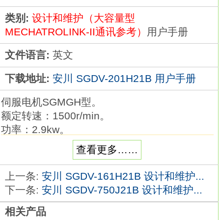
类别:
设计和维护（大容量型
MECHATROLINK-II通讯参考）
用户手册
文件语言:
英文
下载地址:
安川 SGDV-201H21B 用户手册
伺服电机SGMGH型。
额定转速：1500r/min。
功率：2.9kw。
电源电压：三相AC200V。
查看更多……
串行编码器：17位绝对值。
设计顺序：A。
上一条:
安川 SGDV-161H21B 设计和维护...
轴端：锥度1/10，带平行键SGDV-201H21B用
下一条:
安川 SGDV-750J21B 设计和维护...
户手册。
相关产品
选购件：带DC90V制动。