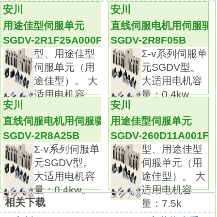
高速进给系列：无负载时亦需高速运转的场
安川
安川
合。
用途佳型伺服单元
直线伺服电机用伺服驱
主回路与控制回路的电源完全分离，
SGDV-2R1F25A000FT006
SGDV-2R8F05B
报警时可只关断主回路电源，容易维护
SGDV-
型、用途佳型
Σ-v系列伺服单
201H21B
伺服单元（用
元SGDV型。
参数设定器内置。
途佳型）。 大
大适用电机容
由伺服驱动器本体可直接输入参数。
适用电机容
量：0.4kw。
节省配线。
安川
安川
量：0.2k
采用了串行编码器，编码器配线数比原产品减
直线伺服电机用伺服驱动器
用途佳型伺服单元
少了1/2。
SGDV-2R8A25B
SGDV-260D11A001FT
多合一控制：利用参数切换可别使用转矩、位
Σ-v系列伺服单
型、用途佳型
置、速度控制。伺服电机SGMAH型（转速：
元SGDV型。
伺服单元（用
3000r/min）SGDV-201H21B用户手册。
大适用电机容
途佳型）。 大
功率：50W。
量：0.4kw。
适用电机容
电源电压：单相AC100V。
相关下载
量：7.5k
串行编码器：13位相对值。