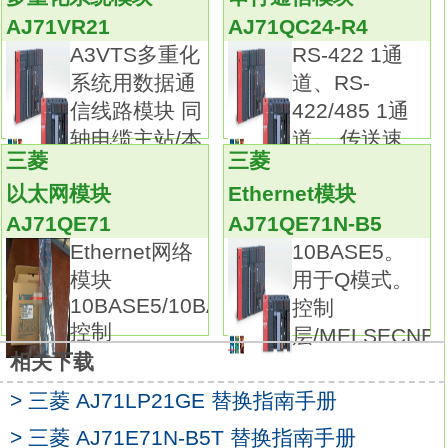
AJ71AR21
AJ71VR21
AJ71QC24-R4
终端电阻内置。
A3VTS多重化
RS-422 1通
可沿6方向安装。
系统用数据通
道、RS-
硬件模拟法是使用一些硬件设备模拟产生现场
信线路模块 同
422/485 1通
的信号，
轴电缆主站/本
道。 传送速
并将这些信号以硬接线的方式连到PLC系统的
三菱
三菱
地
输入端，其时效性较强。
以太网模块
Ethernet模块
软件模拟法是在三菱PLC中另外编写一套模拟
AJ71QE71
AJ71QE71N-B5
程序，
Ethernet网络
10BASE5。
模拟提供现场信号，其简单易行，但时效性不
模块
用于Q模式。
易保证三菱 PLC替换指南手册。
10BASE5/10BASE2
控制
模拟调试过程中，可采用分段调试的方法，并
控制
层/MELSECNET
利用编程器的监控功能。输入电压：AC100～
相关下载
120V/AC200～240V。
输出电压：DC5V。
> 三菱 AJ71LP21GE 替换指南手册
输出电流：8A。
> 三菱 AJ71E71N-B5T 替换指南手册