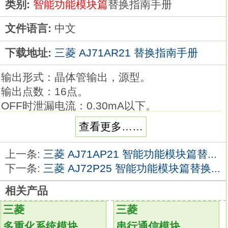
类别:
智能功能模块篇
替换指南手册
文件语言:
中文
下载地址:
三菱 AJ71AR21 替换指南手册
输出形式：晶体管输出，源型。
输出点数：16点。
OFF时泄漏电流：0.30mA以下。
输出保护功能：有。
查看更多……
额定负载电压/电流：DC12V/DC24V/0.1A三菱
PLC替换指南手册。
上一条:
三菱 AJ71AP21 智能功能模块篇替...
外部连接：2线式。
下一条:
三菱 AJ72P25 智能功能模块篇替换...
防水连接器型。
相关产品
IP67防护等级的强力防水型。
无需停止系统也可更换模块。
三菱
三菱
无需使用工具即可简单连接、省工时
多重化系统模块
串行通信模块