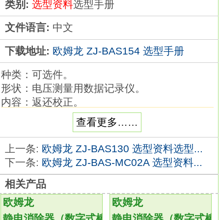
类别:
选型资料
选型手册
文件语言:
中文
下载地址:
欧姆龙 ZJ-BAS154 选型手册
种类：可选件。
形状：电压测量用数据记录仪。
内容：返还校正。
有力支持着所有现场的测量场合。
查看更多……
安心的全通道绝缘、支持多功能输入。
最大200CH的扩展性 （ ZR-RX45）。
上一条:
欧姆龙 ZJ-BAS130 选型资料选型...
简单LAN连接 （ ZR-RX45/ZR-RX70）。分
下一条:
欧姆龙 ZJ-BAS-MC02A 选型资料...
类：防滴型，微小负载。
相关产品
接点间隔：H (0.25mm)。
防滴端子保护盖：无
ZJ-BAS154
欧姆龙
欧姆龙
驱动杆：针状柱塞型。
静电消除器（数字式棒条型）
静电消除器（数字式棒