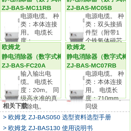
端子的种类：螺丝端子。
ZJ-BAS-MC11RB
ZJ-BAS-MC05B
以高精度和丰富品种著称最畅销的基本型开
电源电缆。 种
电源电缆。 种
关。
类：本体连接
类：双头接插
断路容量达15A，且精度高。
用。 电缆长
件型（附带1
备有微动开关的基本型，根据用途不同，
度：
个铁氧体磁芯
还有基本型、分割接触型、维持接触型等丰富
欧姆龙
欧姆龙
φ30
1110mm。 同
品种。
静电消除器（数字式棒条型）
静电消除器（数字式棒
标准型中还有微小负载用系列。
ZJ-BAS-FC20A
ZJ-BAS-MC07RB
备有保护端子部位的安全，
输入输出电
电源电缆。 种
且具有防滴功能的防滴端子保护盖和塑封端子
缆。 电缆长
类：本体连接
型。传感器控制器。
度：20m。 同
用。 电缆长
电源电压：DC24V。
级高水准的真
度：710mm。
控制输出：PNP输出。分类：防滴型，标准
相关下载
正除电。
同级
型。
> 欧姆龙 ZJ-BAS050 选型资料选型手册
接点间隔：G (0.5mm)。
防滴端子保护盖：无。
> 欧姆龙 ZJ-BAS130 使用说明书