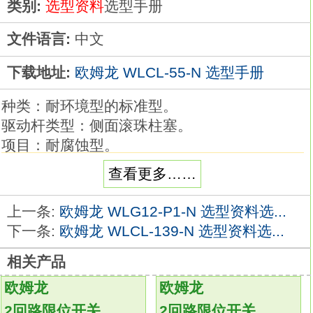
类别:
选型资料
选型手册
文件语言:
中文
下载地址:
欧姆龙 WLCL-55-N 选型手册
种类：耐环境型的标准型。
驱动杆类型：侧面滚珠柱塞。
项目：耐腐蚀型。
可根据使用环境和用途进行选择，品种丰富的2
查看更多……
回路限位开关。
品种丰富，备有一般型、耐环境型、防溅型、
上一条:
欧姆龙 WLG12-P1-N 选型资料选...
长寿命型等。
下一条:
欧姆龙 WLCL-139-N 选型资料选...
标准采用交叉式结构，使用有高可靠性的包金
相关产品
接点。
一般负载、微小负载均可使用。
欧姆龙
欧姆龙
摆杆型中标准配备90°过行程、单侧动作设定、
2回路限位开关
2回路限位开关