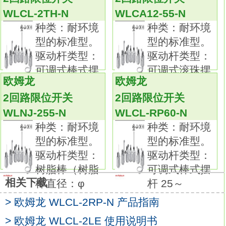
头部4方向安装功能
WLCL-55-N
WLCL-2TH-N
WLCA12-55-N
通过EN/IEC、 UL、 cUL、 CCC标准认证。种
种类：耐环境
种类：耐环境
类：耐环境型的标准型。
型的标准型。
型的标准型。
驱动杆类型：可调式棒式摆杆 25～ 140mm。
驱动杆类型：
驱动杆类型：
项目：耐腐蚀型，标准型。
可调式棒式摆
可调式滚珠摆
预行程（PT）：15正负5°。
欧姆龙
欧姆龙
杆 25～
杆。 项目
可根据使用环境和用途进行选择，品种丰富的2
2回路限位开关
2回路限位开关
回路限位开关。
WLNJ-255-N
WLCL-RP60-N
品种丰富，备有一般型、耐环境型、防溅型、
种类：耐环境
种类：耐环境
长寿命型等。
型的标准型。
型的标准型。
标准采用交叉式结构，使用有高可靠性的包金
驱动杆类型：
驱动杆类型：
接点。
树脂棒（树脂
可调式棒式摆
一般负载、微小负载均可使用。
相关下载
棒直径：φ
杆 25～
摆杆型中标准配备90°过行程、单侧动作设定、
> 欧姆龙 WLCL-2RP-N 产品指南
头部4方向安装功能。
通过EN/IEC、 UL、 cUL、 CCC标准认证。对
> 欧姆龙 WLCL-2LE 使用说明书