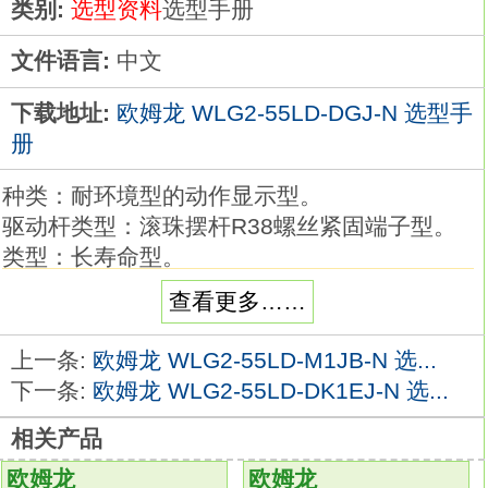
类别:
选型资料
选型手册
文件语言:
中文
下载地址:
欧姆龙 WLG2-55LD-DGJ-N 选型手
册
种类：耐环境型的动作显示型。
驱动杆类型：滚珠摆杆R38螺丝紧固端子型。
类型：长寿命型。
指示灯：LED。
查看更多……
项目：高精度型。
预行程（PT）：请下载目录查看。
上一条:
欧姆龙 WLG2-55LD-M1JB-N 选...
长寿命型适合高频率使用的长寿命型
下一条:
欧姆龙 WLG2-55LD-DK1EJ-N 选...
实现了3,000万次以上的高机械寿命。
相关产品
头部采用上盖和油封形成的双重密封结构。
可根据使用环境和用途进行选择，品种丰富的2
欧姆龙
欧姆龙