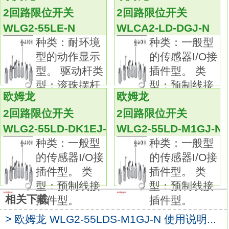
回路限位开关
WLG2-55LD-DGJ-N
2回路限位开关
2回路限位开关
品种丰富，备有一般型、耐环境型、防溅型、
WLG2-55LE-N
WLCA2-LD-DGJ-N
长寿命型等。
种类：耐环境
种类：一般型
标准采用交叉式结构，使用有高可靠性的包金
型的动作显示
的传感器I/O接
接点。
型。 驱动杆类
插件型。 类
一般负载、微小负载均可使用。
型：滚珠摆杆
型：预制线接
摆杆型中标准配备90°过行程、单侧动作设定、
欧姆龙
欧姆龙
R38。
插件型。
头部4方向安装功能。
2回路限位开关
2回路限位开关
通过EN/IEC、 UL、 cUL、 CCC标准认证。对
WLG2-55LD-DK1EJ-N
WLG2-55LD-M1GJ-N
应热电偶种类：K（CA）。
种类：一般型
种类：一般型
用途：耐热用。
的传感器I/O接
的传感器I/O接
符号：KX-2-G。
插件型。 类
插件型。 类
外装：硅外包皮。
型：预制线接
型：预制线接
结构（元件数 /元件直径）：30/0.1。
相关下载
插件型。
插件型。
使用温度范围：－20～＋150。
> 欧姆龙 WLG2-55LDS-M1GJ-N 使用说明...
容许误差：正负100μV。