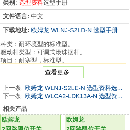
类别:
选型资料
选型手册
文件语言:
中文
下载地址:
欧姆龙 WLNJ-S2LD-N 选型手册
种类：耐环境型的标准型。
驱动杆类型：可调式滚珠摆杆。
项目：耐寒型，标准型。
预行程（PT）：25正负5°。
查看更多……
可根据使用环境和用途进行选择，品种丰富的2
回路限位开关。
上一条:
欧姆龙 WLNJ-S2LE-N 选型资料选...
品种丰富，备有一般型、耐环境型、防溅型、
下一条:
欧姆龙 WLCA2-LDK13A-N 选型资...
长寿命型等。
相关产品
标准采用交叉式结构，使用有高可靠性的包金
接点。
欧姆龙
欧姆龙
一般负载、微小负载均可使用。
2回路限位开关
2回路限位开关