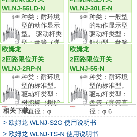
摆杆型中标准配备90°过行程、单侧动作设定、
WLNJ-55LD-N
WLNJ-30LE-N
头部4方向安装功能
WLNJ-S2LD-N
种类：耐环境
种类：一般型
通过EN/IEC、 UL、 cUL、 CCC标准认证。种
型的动作显示
的动作显示型
类：耐环境型的标准型。
型。 驱动杆类
驱动杆类型：
驱动杆类型：滚珠摆杆 R38。
型：盘簧（弹
触须型，盘簧
项目：高密闭型，标准型。
欧姆龙
欧姆龙
簧直径：φ
（弹簧直径
预行程（PT）：25正负5°。
2回路限位开关
2回路限位开关
可根据使用环境和用途进行选择，品种丰富的2
WLNJ-2RP-N
WLNJ-55-N
回路限位开关。
种类：耐环境
种类：耐环境
品种丰富，备有一般型、耐环境型、防溅型、
型的标准型。
型的标准型。
长寿命型等。
驱动杆类型：
驱动杆类型：
标准采用交叉式结构，使用有高可靠性的包金
树脂棒（树脂
盘簧（弹簧直
接点。
相关下载
棒直径：φ
径：φ 6
一般负载、微小负载均可使用。
> 欧姆龙 WLNJ-S2G 使用说明书
摆杆型中标准配备90°过行程、单侧动作设定、
头部4方向安装功能。
> 欧姆龙 WLNJ-TS-N 使用说明书