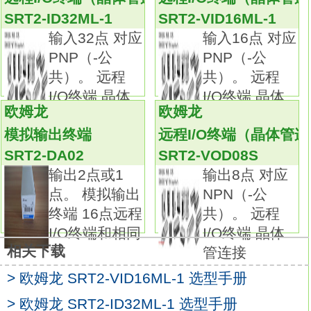
5W/30W/50W/100W/150W型
SRT2-OD16-1
SRT2-ID32ML-1
SRT2-VID16ML-1
输出电压有DC5V～ 48V的，品种齐全。
输入32点 对应
输入16点 对应
通用安全标准UL60950-1。
PNP（-公
PNP（-公
cUR CSA C22.2 No.60950-1EN50178、
共）。 远程
共）。 远程
EN60950-1。
I/O终端 晶体
I/O终端 晶体
备有开放型、附带底板型、附带底板/罩盖型，
欧姆龙
欧姆龙
管
管连
品种齐全。
模拟输出终端
远程I/O终端（晶体管
自由电压规格： AC100～ 240V。
SRT2-DA02
SRT2-VOD08S
高频电流限制：符合EN61000-3-2 。（50W～
输出2点或1
输出8点 对应
240W）
点。 模拟输出
NPN（-公
实现了业界顶级小型尺寸。
终端 16点远程
共）。 远程
可进行峰值电流输出 。（一部分机型除外）种
I/O终端和相同
I/O终端 晶体
类：双重动作型。
相关下载
管连接
控制电源电压：DC100/110V。
> 欧姆龙 SRT2-VID16ML-1 选型手册
输入：直流及交流用（通过开关切换）。
最适用于电压检测、 报警的电压传感器、
> 欧姆龙 SRT2-ID32ML-1 选型手册