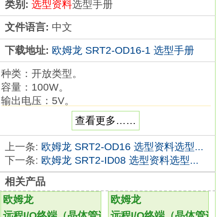
类别:
选型资料
选型手册
文件语言:
中文
下载地址:
欧姆龙 SRT2-OD16-1 选型手册
种类：开放类型。
容量：100W。
输出电压：5V。
输出电流：20A。
查看更多……
峰值电流：--。
S8EX系列追加机型上市。
上一条:
欧姆龙 SRT2-OD16 选型资料选型...
新增高容量240W型！
下一条:
欧姆龙 SRT2-ID08 选型资料选型...
可在AC200V* 时进行300W额定输出。
相关产品
在AC170V～264V的范围内240W型 。（新产
品）
欧姆龙
欧姆龙
输出电压有DC24/36/48V的，品种齐全。
远程I/O终端（晶体管连接器型）
远程I/O终端（晶体管