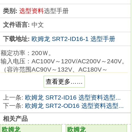
类别:
选型资料
选型手册
文件语言:
中文
下载地址:
欧姆龙 SRT2-ID16-1 选型手册
额定功率：200Ｗ。
输入电压：AC100V～120V/AC200V～240V。
（容许范围AC90V～132V、AC180V～
264V、
查看更多……
DC254V～373V(开关切换方式)）
输出电压(DC)：36V。
上一条:
欧姆龙 SRT2-ID16 选型资料选型...
输出电流：5.9A。
下一条:
欧姆龙 SRT2-OD16 选型资料选型...
内置风扇：无。
相关产品
立式端子台型。
以合理的价格为您提供高可靠性产品。
欧姆龙
欧姆龙