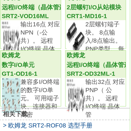
有助于设备稳定运行，令人放心的基础电源
远程I/O终端（晶体管连接器型）
2层螺钉I/O从站模块
SRT2-ID16-1
SRT2-VOD16ML
CRT1-MD16-1
可靠性高：通过增强抗异常输入电压、抗雷击
输出16点 对应
2层螺钉端子
浪涌性能，
NPN（-公
块。 8点输
即使输入电压不稳定也可实现稳定运行。
共）。 远程
入/8点输出。
使用寿命长：采用日系的105℃电解电容，
I/O终端 晶体
PNP类型。 每
实现稳定的品质和长使用寿命。
欧姆龙
欧姆龙
管连
个数
放心无偿保证期3年。
数字I/O单元
远程I/O终端（晶体管
宽电压输入：AC100-120V、AC200-240V系
GT1-OD16-1
SRT2-OD32ML-1
列。
兼容多I/O终端
输出32点 对应
产品系列齐全：网罗FA应用中主要的输出电压
的数字I/O单
PNP（ 公
和功率。
元。 可用端子
共）。 远程
国际标准：符合CE宣言、通过UL认证(所有机
块、连接器和
I/O终端 晶体
型)、
相关下载
高密
管
CCC认证(15～150W机型)。
使用另售配件也可轻松实现DIN导轨安装。种
> 欧姆龙 SRT2-ROF08 选型手册