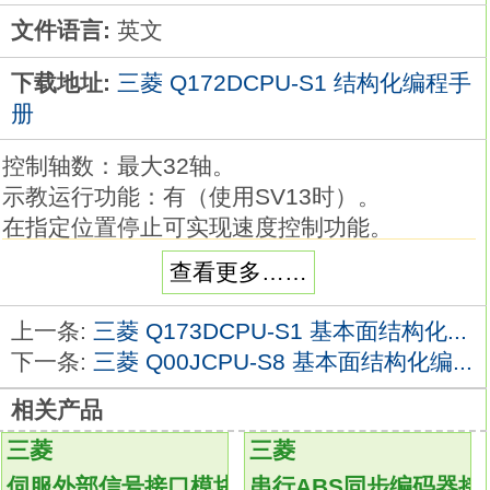
文件语言:
英文
下载地址:
三菱 Q172DCPU-S1 结构化编程手
册
控制轴数：最大32轴。
示教运行功能：有（使用SV13时）。
在指定位置停止可实现速度控制功能。
伺服电机可以以预先设定的速度旋转，
查看更多……
在启动指定位置停止指令后，
即可在事先设定的位置停止Q172DCPU-S1基
上一条:
三菱 Q173DCPU-S1 基本面结构化...
本面。
下一条:
三菱 Q00JCPU-S8 基本面结构化编...
在操作运行时不仅可以通过更改选项值来更改
相关产品
速度，
还可以更改加速/减速时间。
三菱
三菱
相位补偿功能
Q172DCPU-S1
伺服外部信号接口模块
串行ABS同步编码器接