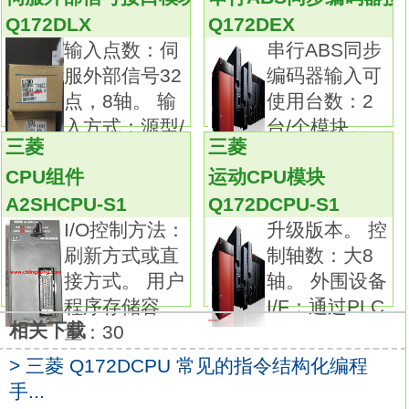
虚模式及实模式的混合功能。
Q172DLX
Q172DEX
平滑离合器线性加速/减速功能。10BASE5。
输入点数：伺
串行ABS同步
与应用目的和用途相匹配的最佳网络，
服外部信号32
编码器输入可
实现各分层系统间的无缝通信。
点，8轴。 输
使用台数：2
通过网络化加强信息通信能力。
入方式：源型/
台/个模块。
这同样是自动化领域面临的大课题。
三菱
三菱
漏型。
位置检测
Q系列提供的网络环境
CPU组件
运动CPU模块
是真正意义上的开放&无缝。
A2SHCPU-S1
Q172DCPU-S1
包括基于通用以太网，
I/O控制方法：
升级版本。 控
实现轻松管理环境的“ CC-Link IE Control”控制
刷新方式或直
制轴数：大8
器网络，
接方式。 用户
轴。 外围设备
以及在其管理下实现了高速、大容量传输的“
程序存储容
I/F：通过PLC
CC-Link IE Field”现场网络Q172DCPU-S1基本
相关下载
量：30
面。
> 三菱 Q172DCPU 常见的指令结构化编程
还包括日本首创、达到世界标准，
手...
并获得了SEMI认证的现场网络“ CC-Link”，