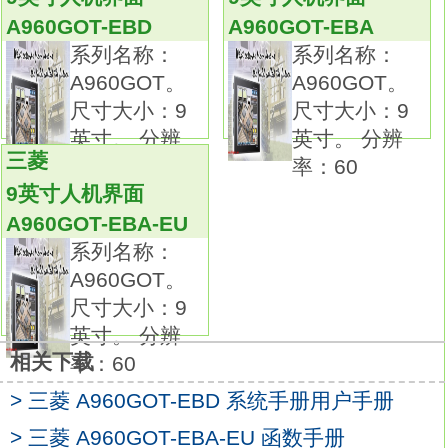
然后CPU根据系统所赋予的功能（系统程序存
A960GOT-EBD
A960GOT-EBA
储器的解释编译程序），
系列名称：
系列名称：
把用户程序翻译成PLC内部所认可的用户编译
A960GOT。
A960GOT。
程序
A960GOT-EBA
2插槽。
尺寸大小：9
尺寸大小：9
电源单位安装不可QnAS/用于AnS系列单位安
英寸。 分辨
英寸。 分辨
装。
三菱
率：60
率：60
PLC编程的推广应用在我国得到了迅猛的发
9英寸人机界面
展，
A960GOT-EBA-EU
它已经大量地应用在各种机械设备和生产过程
系列名称：
的电气控制装置中，
A960GOT。
各行各业也涌现出了大批应用PLC改造设备的
尺寸大小：9
成果A960GOT-EBA用户手册。
英寸。 分辨
了解PLC的工作原理，具备设计、调试和维护
相关下载
率：60
PLC控制系统的能力，
> 三菱 A960GOT-EBD 系统手册用户手册
已经成为现代工业对电气技术人员和工科学生
的基本要求。
> 三菱 A960GOT-EBA-EU 函数手册