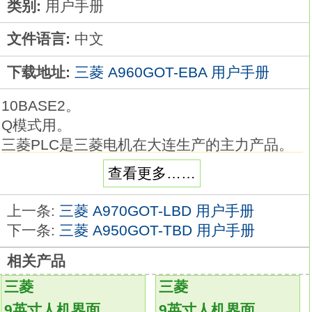
类别:
用户手册
文件语言:
中文
下载地址:
三菱 A960GOT-EBA 用户手册
10BASE2。
Q模式用。
三菱PLC是三菱电机在大连生产的主力产品。
它采用一类可编程的存储器，用于其内部存储
查看更多……
程序，
执行逻辑运算、顺序控制、定时、计数与算术
上一条:
三菱 A970GOT-LBD 用户手册
操作等面向用户的指令，
下一条:
三菱 A950GOT-TBD 用户手册
并通过数字或模拟式输入/输出控制各种类型的
相关产品
机械或生产过程A960GOT-EBA用户手册。
当从编程器输入的程序存入到用户程序存储器
三菱
三菱
中，
9英寸人机界面
9英寸人机界面