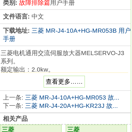
类别:
故障排除篇
用户手册
文件语言:
中文
下载地址:
三菱 MR-J4-10A+HG-MR053B 用户
手册
三菱电机通用交流伺服放大器MELSERVO-J3
系列。
额定输出：2.0kw。
接口类型：SSCNETⅢ光纤通讯型。
查看更多……
电源规格：三相AC200V。
通过采用运动控制器和伺服放大器之间最快高
上一条:
三菱 MR-J4-10A+HG-MR053 故...
达0.44ms通讯周期的SSCNETⅢ高速串行通
下一条:
三菱 MR-J4-20A+HG-KR23J 故...
讯，
相关产品
可构建一个完全同步的控制系统三菱MR-J4-
10A+HG-MR053B手册
MR-J4-10A+HG-
三菱
三菱