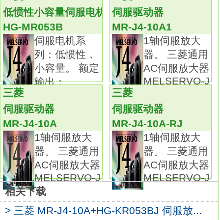
MR053B
低惯性小容量伺服电机
伺服驱动器
只需将专用的光纤插入到接头中即可组建
HG-MR053B
MR-J4-10A1
SSCNETⅢ网络，极大地减少了布线工作和减
伺服电机系
1轴伺服放大
小了误接线的可能性。
列：低惯性，
器。 三菱通用
由于采用了光纤通讯，大大提高了抗噪声能力
小容量。 额定
AC伺服放大器
并可实现高达800米(站间最大50米×16轴)的长
MELSERVO-J
输出：
距离布线。
三菱
三菱
0.05kw。 额
提供满足全闭环控制功能的伺服放大器MR-J3-
伺服驱动器
伺服驱动器
B-RJ006。
MR-J4-10A
MR-J4-10A-RJ
适用于机械的伺服优化调整!
1轴伺服放大
1轴伺服放大
更先进的优化调整功能和控制功能，最大限度
器。 三菱通用
器。 三菱通用
地提高机械性能三菱MR-J4-10A+HG-MR053B
AC伺服放大器
AC伺服放大器
手册。三菱电机通用交流伺服放大器
MELSERVO-J
MELSERVO-J
MELSERVO-J3系列。
相关下载
额定输出：0.4kw。
接口类型：SSCNETⅢ光纤通讯型。
> 三菱 MR-J4-10A+HG-KR053BJ 伺服放...