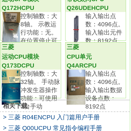
可准确获取高速信号，为装置的更加高精度化
Q172HCPU
Q26UDEHCPU
作出贡献。
控制轴数：大
输入输出点
通过多CPU进行高速、高精度机器控制。
8轴。 示教运
数：4096点。
通过顺控程序的直线和多CPU间高速通信（周
行功能：无。
输入输出元件
期为0.88ms）的并列处理，实现高速控制。
在位置停止可
数：8192点。
多CPU间高速通信周期与运动控制同步，因此
三菱
三菱
实现速度
可实现运算效率最大化。
运动CPU模块
CPU单元
此外，最新的运动控制CPU在性能上是先前型
Q173DCPU
Q4ARCPU
号的2倍，
控制轴数：大
输入输出点
确保了高速、高精度的机器控制三菱
32轴。 手动脉
数：4096点。
Q12HCPU用户手册。输入电压范围：
冲发生器操作
输入输出数据
DC24V。
功能：可使用
设备点数：
输出电压：DC5V。
相关下载
3台手动
8192点
输出电源：8.5A。
简化程序调试
> 三菱 R04ENCPU 入门篇用户手册
可使用带执行条件的软元件测试功能，在程序
> 三菱 Q00UCPU 常见指令编程手册