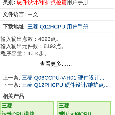
类别:
硬件设计/维护点检篇
用户手册
文件语言:
中文
下载地址:
三菱 Q12HCPU 用户手册
输入输出点数：4096点。
输入输出元件数：8192点。
程序容量：40 K步。
处理速度：0.0095 μs。
查看更多……
程序存储器容量：160 KB。
支持USB和网络三菱Q12HCPU用户手册。
上一条:
三菱 Q06CCPU-V-H01 硬件设计...
支持安装记忆卡。
下一条:
三菱 Q12PHCPU 硬件设计/维护点...
多CPU之间提供高速通信。
相关产品
缩短了固定扫描中断时间，装置高精度化。
固定周期中断程序的最小间隔缩减至
三菱
三菱
100μs
Q12HCPU
运动CPU模块
带以太网CPU