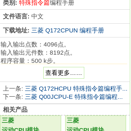
类别:
特殊指令篇
编程手册
文件语言:
中文
下载地址:
三菱 Q172CPUN 编程手册
输入输出点数：4096点。
输入输出元件数：8192点。
程序容量：500 k步。
处理速度：0.0095 μs。
查看更多……
程序存储器容量：2000 KB。
支持USB和网络Q172CPUN编程手册。
上一条:
三菱 Q172HCPU 特殊指令篇编程手...
支持安装记忆卡。
下一条:
三菱 Q00JCPU-E 特殊指令篇编程...
多CPU之间提供高速通信。
相关产品
缩短了固定扫描中断时间，装置高精度化。
固定周期中断程序的最小间隔缩减至
三菱
三菱
100μs
Q172CPUN
运动CPU模块
运动CPU模块