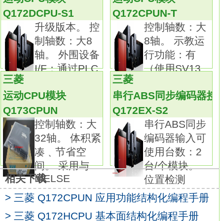
可准确获取高速信号，为装置的更加高精度化
Q172DCPU-S1
Q172CPUN-T
作出贡献。
升级版本。 控
控制轴数：大
通过多CPU进行高速、高精度机器控制。
制轴数：大8
8轴。 示教运
通过顺控程序的直线和多CPU间高速通信（周
轴。 外围设备
行功能：有
期为0.88ms）的并列处理，实现高速控制。
I/F：通过PLC
（使用SV13
多CPU间高速通信周期与运动控制同步，因此
三菱
三菱
时）。 更
可实现运算效率最大化。
运动CPU模块
串行ABS同步编码器接
此外，最新的运动控制CPU在性能上是先前型
Q173CPUN
Q172EX-S2
号的2倍，
控制轴数：大
串行ABS同步
确保了高速、高精度的机器控制Q172CPUN编
32轴。 体积紧
编码器输入可
程手册。三相3线式。
凑﹑节省空
使用台数：2
测量电路数：1个电路。
间。 采用与
台/个模块。
测量项目：耗电量（消耗、再生）、电流、电
MELSE
相关下载
位置检测
压、功率、功率因素等。
可简单地测量多种能量信息的电能测量模块产
> 三菱 Q172CPUN 应用功能结构化编程手册
品群。
> 三菱 Q172HCPU 基本面结构化编程手册