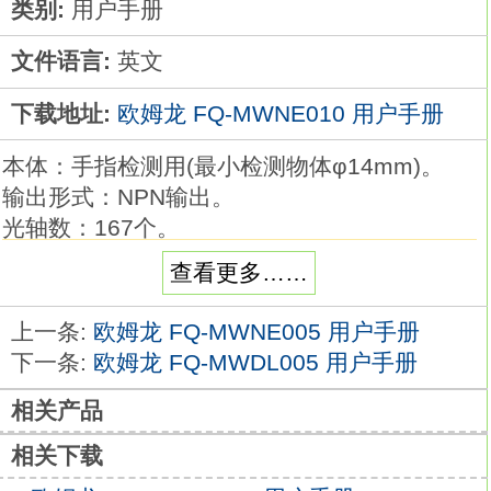
类别:
用户手册
文件语言:
英文
下载地址:
欧姆龙 FQ-MWNE010 用户手册
本体：手指检测用(最小检测物体φ14mm)。
输出形式：NPN输出。
光轴数：167个。
保护高度：1680mm。
查看更多……
秉承以往光电传感器的使用习惯，仅保留
ON/OFF功能的安全传感器欧姆龙FQ-
上一条:
欧姆龙 FQ-MWNE005 用户手册
MWNE010用户手册。
下一条:
欧姆龙 FQ-MWDL005 用户手册
安全功能简便，可减少现场错误的发生，
相关产品
节省TCO最少接线数仅为4根，
可节省接线最快5ms的高速响应时间
FQ-
相关下载
MWNE010
是指电极棒、连接螺母、锁定螺母