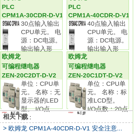
ZEN-20C1DR-D-V1
PLC
PLC
断路容量达15A，且精度高。
CPM1A-30CDR-D-V1
CPM1A-40CDR-D-V1
备有微动开关的基本型，根据用途不同，
30点输入输出
40点输入输出
还有基本型、分割接触型、维持接触型等丰富
CPU单元。 电
CPU单元。 电
品种。
源：DC电源。
源：DC电源。
标准型中还有微小负载用系列。
输出输入形
输出输入形
备有保护端子部位的安全，
欧姆龙
欧姆龙
式：
式：
且具有防滴功能的防滴端子保护盖和塑封端子
可编程继电器
可编程继电器
型。分类：高灵敏度。
ZEN-20C2DT-D-V2
ZEN-20C1DT-D-V2
接点间隔：H (0.25mm)。
单位：CPU单
单位：CPU单
驱动杆：摆杆，OP小。
元。 名称：无
元。 名称：标
端子的种类：焊接端子。
显示器的LED
准LCD型。
以高精度和丰富品种著称最畅销的基本型开关
型。 I/O点
I/O点数：20点
欧姆龙ZEN-20C1DR-D-V1操作手册。
相关下载
数：
断路容量达15A，且精度高。
备有微动开关的基本型，根据用途不同，
> 欧姆龙 CPM1A-40CDR-D-V1 安全注意...