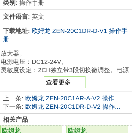
类别:
操作手册
文件语言:
英文
下载地址:
欧姆龙 ZEN-20C1DR-D-V1 操作手
册
放大器。
电源电压：DC12-24V。
灵敏度设定：2CH独立带3段切换微调整。电源
电压：DC24V。
查看更多……
控制输出：PNP输出。分类：高容量。
接点间隔：E (1.8mm)欧姆龙ZEN-20C1DR-D-
上一条:
欧姆龙 ZEN-20C1AR-A-V2 操作...
V1操作手册。
下一条:
欧姆龙 ZEN-20C1DR-D-V2 操作...
驱动杆：滚珠短摆杆型。
相关产品
端子的种类：螺丝端子。
以高精度和丰富品种著称最畅销的基本型开关
欧姆龙
欧姆龙