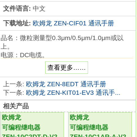
文件语言:
中文
下载地址:
欧姆龙 ZEN-CIF01 通讯手册
品名：微粒测量型0.3μm/0.5μm/1.0μm或以
上。
电源：DC电缆。
常时监视影响产品质量的灰尘和微粒。
查看更多……
适宜常时测量的紧凑设计。
搭载LAN端口等多种I/F欧姆龙ZEN-CIF01手
上一条:
欧姆龙 ZEN-8EDT 通讯手册
册。
下一条:
欧姆龙 ZEN-KIT01-EV3 通讯手...
高精度测量浮游的微粒。
相关产品
1台传感器既可测量粗粒，又能调查尘源。
ZFV-R5010 传感器头：宽视野，
欧姆龙
欧姆龙
放大器单元：单一功能，
可编程继电器
可编程继电器
型号：NPN
ZEN-10C2DT-D-V2
ZEN-10C1AR-A-V2