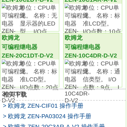
通过智能传感器与视觉技术的完美结合
单位：CPU单
单位：CPU单
来拓宽视野单位：CPU单元
ZEN-CIF01
元。 名称：无
元。 名称：标
名称：通信类型。
显示器的LED
准LCD型。
I/O点数：9点。
型。 I/O点
I/O点数：10点
LCD显示器：是。
欧姆龙
欧姆龙
数：
电源电压：DC12～24V。
可编程继电器
可编程继电器
输入：6点，DC12～24V。
ZEN-20C1DT-D-V2
ZEN-10C4DR-D-V2
继电器输出：3点。
单位：CPU单
单位：CPU单
按钮、日历和时钟：是。
元。 名称：标
元。 名称：通
模拟量输入：是。
准LCD型。
信类型。 I/O
使用增强功能和更高精确度，应用范围更广
I/O点数：20点
点数：9点。 L
纤巧本体（70mm宽×90mm高）中的增强功能
相关下载
欧姆龙ZEN-CIF01手册。
> 欧姆龙 ZEN-CIF01 操作手册
使用LCD和操作按钮可进行简单编程。
此单个单元轻松提供继电器、定时器、计数器
> 欧姆龙 ZEN-PA03024 操作手册
和时间切换功能。
> 欧姆龙 ZEN-20C3AR-A-V2 操作手册