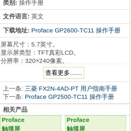
类别:
操作手册
文件语言:
英文
下载地址:
Proface GP2600-TC11 操作手册
屏幕尺寸：5.7英寸。
显示屏类型：TFT真彩LCD。
分辨率：320×240像素。
显示颜色：256色。
查看更多……
内部存储器：2MB FEPROM。
备份存储器：256KB SRAMGP2600-TC11操
上一条:
三菱 FX2N-4AD-PT 用户指南手册
作手册。
下一条:
Proface GP2500-TC11 操作手册
接口：CF卡、以太网、扩展串口。
相关产品
触摸输入部件，启动输入模式。
多个输入项目，可指定输入顺序功能(还可指定
Proface
Proface
群组)
GP2600-TC11
触摸屏
触摸屏