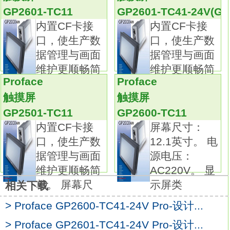
个别设定参数显示变更时，可设定通知位。
GP2601-TC11
GP2601-TC41-24V(GP
自动弹跳键盘的位置，可更弹性的设定。
内置CF卡接
内置CF卡接
高画质画面解析功能菜单初学者容易学习的编
口，使生产数
口，使生产数
程设计。
据管理与画面
据管理与画面
现在部件列及编辑画面在同一视窗内，
维护更顺畅简
维护更顺畅简
因此您可以利用简单的拖拽动作，
Proface
Proface
单。 屏幕尺
单。 屏幕尺
将部件拉入编辑画面内，即可迅速简单的配置
触摸屏
触摸屏
您需要的部件。
GP2501-TC11
GP2600-TC11
移动鼠标到适合的部件图像上，会有部件操作
内置CF卡接
屏幕尺寸：
的说明，
口，使生产数
12.1英寸。 电
帮助您制作编辑画面GP2600-TC11操作手册。
据管理与画面
源电压：
使用Tags可以使画面编辑更加灵活。
维护更顺畅简
AC220V。 显
最多可同时显示3个窗口(其中2个U Tag窗口)。
单。 屏幕尺
示屏类
相关下载
显示历史警报数据。
> Proface GP2600-TC41-24V Pro-设计...
触控面板操作更加容易设定。
在可编程人机界面画面上可以显示您所需要的
> Proface GP2601-TC41-24V Pro-设计...