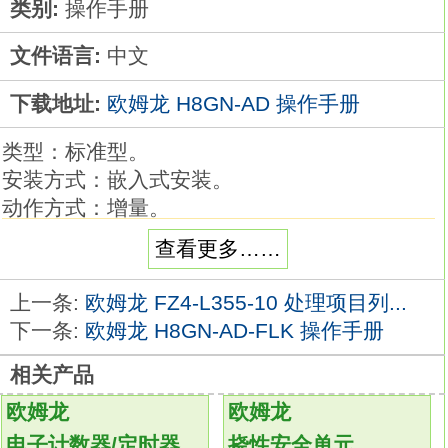
类别:
操作手册
文件语言:
中文
下载地址:
欧姆龙 H8GN-AD 操作手册
类型：标准型。
安装方式：嵌入式安装。
动作方式：增量。
显示方式：LCD(液晶数字显示)(字符高度
查看更多……
8.6mm)(零点抑制的显示)。
复位方式：外部复位/手动复位H8GN-AD操作
上一条:
欧姆龙 FZ4-L355-10 处理项目列...
手册。
下一条:
欧姆龙 H8GN-AD-FLK 操作手册
位数：8位。
相关产品
计数输入：自由电压输入；AC/DC24～240V。
最高计数速度：20Hz。
欧姆龙
欧姆龙
外形色：黑色。
电子计数器/定时器
挠性安全单元