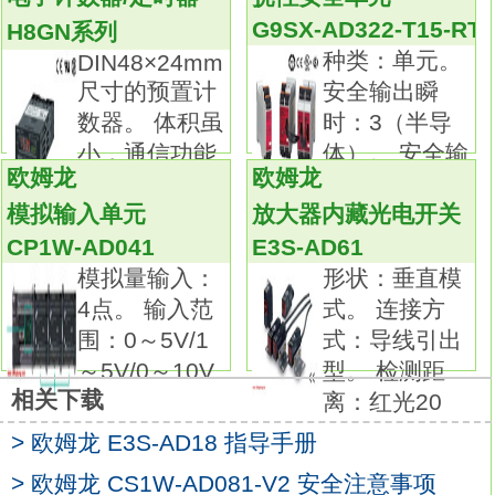
附件：防水垫、嵌入式安装用适配器(Y92F-
G9SX-AD322-T15-RT
H8GN系列
34)
H8GN-AD
种类：单元。
DIN48×24mm
提升了可视性和简便功能的、小型又经济的计
尺寸的预置计
安全输出瞬
数器。
数器。 体积虽
时：3（半导
字符高度为8.6mm，实现了宽大的显示。
小，通信功能
体）。 安全输
计数器最大可计数8位数。
欧姆龙
欧姆龙
俱
出OFF延
注重可视性的、带背光计数器产品已成系列。
模拟输入单元
放大器内藏光电开关（
采用按键保护开关，以防复种类：H7CZ系列
CP1W-AD041
E3S-AD61
H8GN-AD操作手册。
模拟量输入：
形状：垂直模
功能：1级预置计数器。
4点。 输入范
式。 连接方
外部连接：插座型(8脚)。
围：0～5V/1
式：导线引出
设置：1级设定。
～5V/0～10V
型。 检测距
显示位数：6位。
相关下载
离：红光20
输出：接点输出(1c)。
电源电压：AC24V/DC12～24V。
> 欧姆龙 E3S-AD18 指导手册
价格实惠、使用方便！
> 欧姆龙 CS1W-AD081-V2 安全注意事项