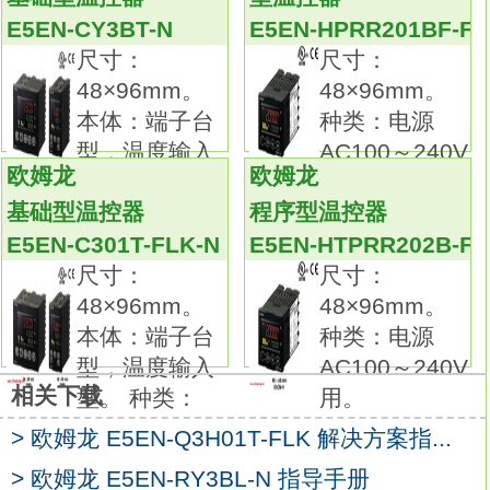
48×24mm规格的小型机身上凝缩了E5_C系列
E5EN-CY3BT-N
E5EN-HPRR201BF-FL
的操作性、高性能
E5EN-C3BT-N
尺寸：
尺寸：
宽48mm×高24mm×进深90mm的纤细机身，
48×96mm。
48×96mm。
最适合用于小型装置/理化设备等。
本体：端子台
种类：电源
虽外形小巧，也可通过字符高度10.5mm的白
型，温度输入
AC100～240V
色PV显示实现高识别性。
欧姆龙
欧姆龙
型。 种类：
用。
采用端子台拆装结构，提高了维护性欧姆龙温
基础型温控器
程序型温控器
度控制器解决指南。
E5EN-C301T-FLK-N
E5EN-HTPRR202B-FL
接线方法可从螺钉端子和PUSH-IN紧固端子中
尺寸：
尺寸：
选择。
48×96mm。
48×96mm。
实现了50ms的高速采样。
本体：端子台
种类：电源
通过无程序通信轻松与PLC相连。
型，温度输入
AC100～240V
使用通信转换电乡里（另售）与计算机相连
相关下载
型。 种类：
用。
后，
> 欧姆龙 E5EN-Q3H01T-FLK 解决方案指...
无需电源接线即可设定。
也可通过CS-Thermo（另售）轻松设定。尺
> 欧姆龙 E5EN-RY3BL-N 指导手册