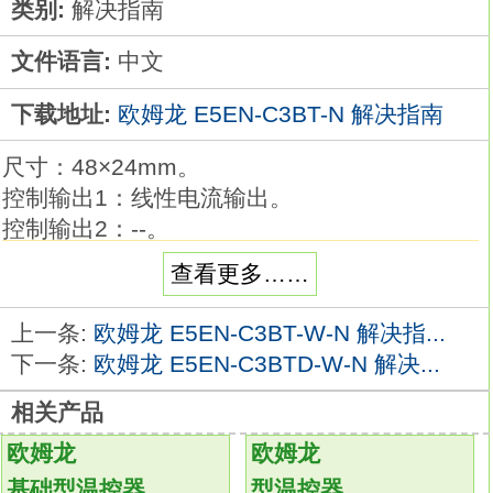
类别:
解决指南
文件语言:
中文
下载地址:
欧姆龙 E5EN-C3BT-N 解决指南
尺寸：48×24mm。
控制输出1：线性电流输出。
控制输出2：--。
辅助输出：1点。
查看更多……
电源电压：AC/DC24V。
端子类型：螺钉端子台型(带端子盖)。
上一条:
欧姆龙 E5EN-C3BT-W-N 解决指...
输入类别：全量程多输入欧姆龙温度控制器解
下一条:
欧姆龙 E5EN-C3BTD-W-N 解决...
决指南。
相关产品
加热器断线、SSR故障检测功能：--。
通信：RS-485。
欧姆龙
欧姆龙
事件输入：--。
基础型温控器
型温控器