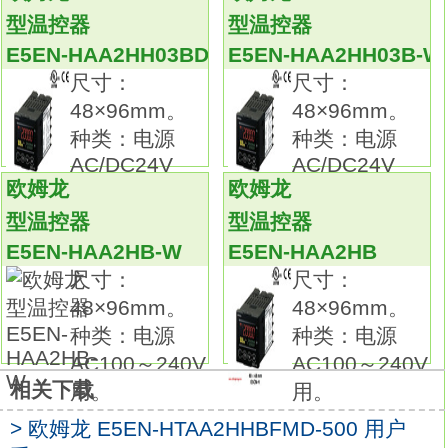
温度范围：0～＋900℃
E5EN-HAA2HHBFMD-
型温控器
型温控器
500
E5EN-HAA2HH03BD-FLK
E5EN-HAA2HH03B-W
元件种类：K（CA）J（IC）。
尺寸：
尺寸：
方式：非接地型。
48×96mm。
48×96mm。
等级：2级（0.75级）。
种类：电源
种类：电源
保护材质：ASTM316L。
AC/DC24V
AC/DC24V
端子形状：端子内置型。
欧姆龙
欧姆龙
用。 外壳
用。 外壳
记记载页：13。
型温控器
型温控器
品种丰富的高精度温度传感器系列。
E5EN-HAA2HB-W
E5EN-HAA2HB
在以往的M3螺钉对应品的基础上，
尺寸：
尺寸：
追加有助于降低配线工时的棒状端子对应品。
48×96mm。
48×96mm。
温度传感器是用作温控器的热感应部件。
种类：电源
种类：电源
可根据要测量的温度、场所、 周围环境选择。
AC100～240V
AC100～240V
备有种类、形状、 长度及端子部形状各异的产
相关下载
用。
用。
品欧姆龙E5EN-HAA2HHBFMD-500解决指
南。小型（外径φ25）。
> 欧姆龙 E5EN-HTAA2HHBFMD-500 用户