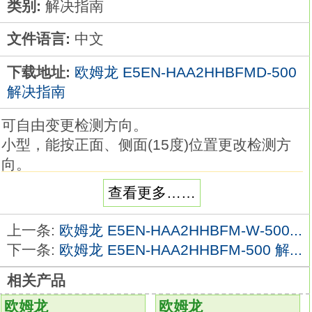
类别:
解决指南
文件语言:
中文
下载地址:
欧姆龙 E5EN-HAA2HHBFMD-500
解决指南
可自由变更检测方向。
小型，能按正面、侧面(15度)位置更改检测方
向。
种类：小型检测面可变端子板型/直流型。
查看更多……
形状：非屏蔽。
检测距离：15mm。
上一条:
欧姆龙 E5EN-HAA2HHBFM-W-500...
输出状态：NPN NO/NC（转换式）欧姆龙
下一条:
欧姆龙 E5EN-HAA2HHBFM-500 解...
E5EN-HAA2HHBFMD-500解决指南。分类:通
相关产品
用型。
名称：带护套型热电偶。
欧姆龙
欧姆龙