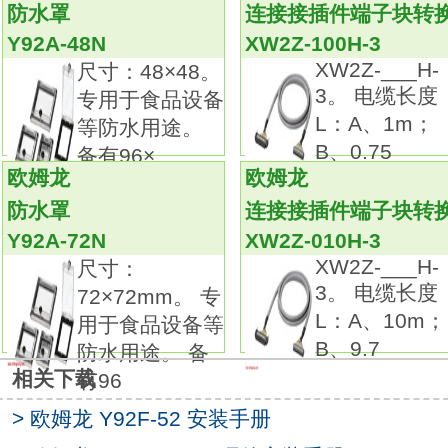
防水罩
连接接插件端子块转
专用于食品设备等防水用途。
Y92A-48N
XW2Z-100H-3
备有96× 96、72×72、48×96、48×48 型产品。
XW2Z-___H-
尺寸：48×48。
符合IP66或NEMA4 （室内用）防水性规定。
3。 电缆长度
专用于食品设备
专用于食品设备等防水用途。
L：A、1m；
等防水用途。
备有96× 96、72×72、48×96、48×48 型产品。
B、0.75
备有96×
符合IP66或NEMA4 （室内用）防水性规定。尺
欧姆龙
欧姆龙
寸：48×48。
防水罩
连接接插件端子块转
专用于食品设备等防水用途。
Y92A-72N
XW2Z-010H-3
备有96× 96、72×72、48×96、48×48 型产品。
XW2Z-___H-
尺寸：
符合IP66或NEMA4 （室内用）防水性规定。
3。 电缆长度
72×72mm。 专
方形插座用。
L：A、10m；
用于食品设备等
备有多种方形插座和圆形插座的,
B、9.7
防水用途。 备
表面连接和背面连接型。
相关下载
有96
备有指触保护型。
备有固定支架、 PYF用的跨接片。
> 欧姆龙 Y92F-52 安装手册
新增无螺钉系列。方形插座用。