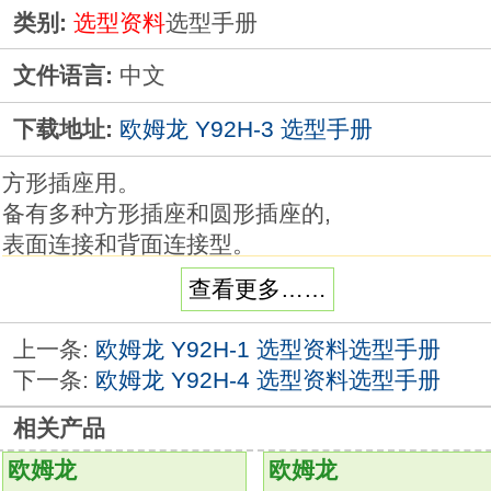
类别:
选型资料
选型手册
文件语言:
中文
下载地址:
欧姆龙 Y92H-3 选型手册
方形插座用。
备有多种方形插座和圆形插座的,
表面连接和背面连接型。
备有指触保护型。
查看更多……
备有固定支架、 PYF用的跨接片。
新增无螺钉系列。尺寸：96×96mm。
上一条:
欧姆龙 Y92H-1 选型资料选型手册
专用于食品设备等防水用途。
下一条:
欧姆龙 Y92H-4 选型资料选型手册
备有96× 96、72×72、48×96、48×48 型产品。
符合IP66或NEMA4 （室内用）防水性规定
Y92H
相关产品
3
欧姆龙
欧姆龙
尺寸：72×72mm。