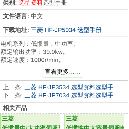
类别:
选型资料
选型手册
文件语言:
中文
下载地址:
三菱 HF-JP5034 选型手册
电机系列：低惯量，中功率。
额定输出功率：30.0kw。
额定速度：1000r/min。
是否带刹车：不带。
查看更多……
轴端：标准（直轴）。
电压：400V型。
上一条:
三菱 HF-JP3534 选型资料选型手...
保护等级：IP65(IP67)。
下一条:
三菱 HF-JP7034 选型资料选型手...
特征：低惯量从低速到高速，三种模式可选
相关产品
择，适用于不同的应用范围。作为标准产口，
30KW或更大功率适合于法兰盘（式）安装和
三菱
三菱
支脚安装
HF-JP5034
低惯量中/大功率伺服马达
低惯性中大容量伺服电