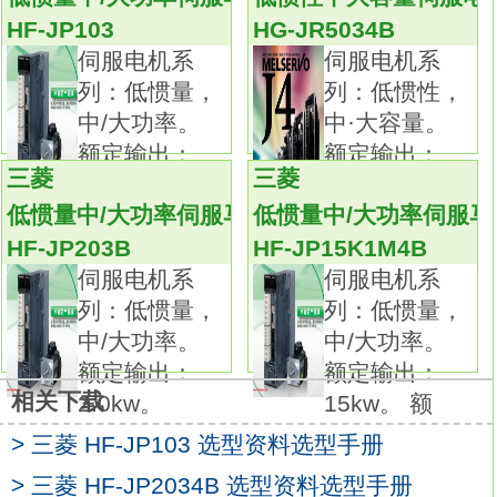
应用实例：注塑机、半导体制造装置、大型传
HF-JP103
HG-JR5034B
送机械。
伺服电机系
伺服电机系
高分辨率的编码器131072p/rev（17位）。
列：低惯量，
列：低惯性，
内含高分辨率的编码器确保在低速时有卓越的
中/大功率。
中·大容量。
表现及稳定性。
额定输出：
额定输出：
所有电机尺寸与以前产品相同且配线均兼容。
三菱
三菱
1.0kw。
5.0kw。
伺服电机系列：低惯量，中大/功率。
低惯量中/大功率伺服马达
低惯量中/大功率伺服马
额定输出：8.0kw。
HF-JP203B
HF-JP15K1M4B
额定转速：1000r/min。
伺服电机系
伺服电机系
电磁制动器：无。
列：低惯量，
列：低惯量，
轴端规格：标准（直轴）。
中/大功率。
中/大功率。
特点：低惯量有低中高速三种机型，适用于不
额定输出：
额定输出：
同的应用场合作为标准，30KW及以上伺服电
相关下载
2.0kw。
15kw。 额
机可用法兰或支架安装。
> 三菱 HF-JP103 选型资料选型手册
IP等级：IP44。
应用示例：
> 三菱 HF-JP2034B 选型资料选型手册