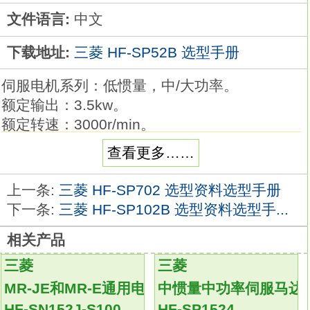
文件语言:
中文
下载地址:
三菱 HF-SP52B 选型手册
伺服电机系列：低惯量，中/大功率。
额定输出：3.5kw。
额定转速：3000r/min。
电磁制动器：无。
查看更多……
轴端规格：标准（直轴）。
电压：400V级。
上一条:
三菱 HF-SP702 选型资料选型手册
特点：低惯量适用于高速/高加减速运行场合。
下一条:
三菱 HF-SP102B 选型资料选型手...
IP等级：IP67。
相关产品
应用示例：
1、食品加工机械。
三菱
三菱
2、印刷机。
MR-JE和MR-E通用电机
中惯量中功率伺服马达
3、注塑机（11KW，15KW）
HF-SP52B
HF-SN152J-S100
HF-SP1524