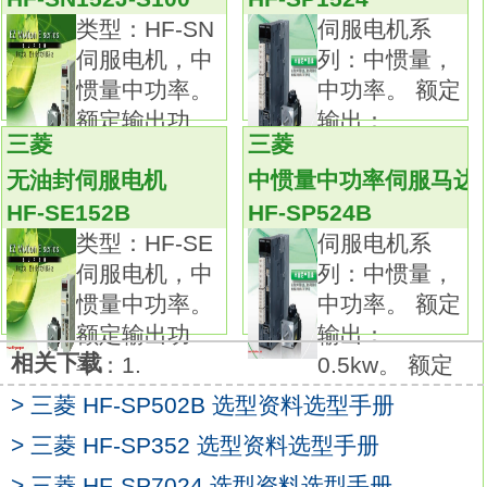
4、大型冲压机（11KW，15KW）。
类型：HF-SN
伺服电机系
HF-SP/HF-JP 系列伺服电机的防护等级为IP67
伺服电机，中
列：中惯量，
(轴贯通部份除外)。
惯量中功率。
中功率。 额定
低惯量中功率伺服电机(0.5kW～9kW)，最大转
额定输出功
输出：
速: 6000r/min (额定转速: 3000r/min)，
三菱
三菱
率：1.
1.5kw。 额定
适用于进行高频率定位和加/减速的操作，特别
无油封伺服电机
中惯量中功率伺服马达
是食品加工机和印刷机。
HF-SE152B
HF-SP524B
低惯量大功率无冷却风扇伺服电机(11kW和
类型：HF-SE
伺服电机系
15kW)，最大转速: 3000r/min (额定转速:
伺服电机，中
列：中惯量，
1500r/min)。
惯量中功率。
中功率。 额定
由于采取了无冷却风扇设计使电机结构更加紧
额定输出功
输出：
凑，通过使用电源接头减少了接线
相关下载
率：1.
0.5kw。 额定
(与同功率的HF-LP系列伺服电机相比，体积减
> 三菱 HF-SP502B 选型资料选型手册
小了约46%，重量减轻了约34%)，
适用于进行高频率定位和加/减速的操作，特别
> 三菱 HF-SP352 选型资料选型手册
是注塑机和大型压力机。
> 三菱 HF-SP7024 选型资料选型手册