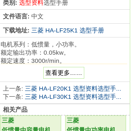
类别:
选型资料
选型手册
文件语言:
中文
下载地址:
三菱 HA-LF25K1 选型手册
电机系列：低惯量，小功率。
额定输出功率：0.05kw。
额定速度：3000r/min。
是否带刹车：附带。
查看更多……
轴端：D型轴。
保护等级：IP55不包括穿轴部分和连接器。
上一条:
三菱 HA-LF20K1 选型资料选型手...
特征：低惯量特别适用于普通工业机械高速电
下一条:
三菱 HA-LF30K1 选型资料选型手...
机（6000或12000转/分）已有。
相关产品
应用实例1：传动带驱动器、机器人。
应用实例2：装配机械、缝纫机、X-Y工作台
三菱
三菱
HA-LF25K1
低惯量中容量电机
低惯量中功率电机