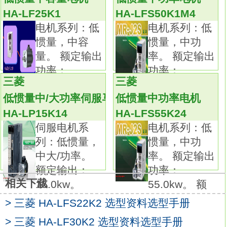
应用实例3：食品制机械、半导体制造装置、编
HA-LF25K1
HA-LFS50K1M4
织机和绣花机。
电机系列：低
电机系列：低
高分辨率的编码器131072p/rev（17位）。
惯量，中容
惯量，中功
内含高分辨率的编码器确保在低速时有卓越的
量。 额定输出
率。 额定输出
表现及稳定性。
功率：
功率：
所有电机尺寸与以前产品相同且配线均兼容。
三菱
三菱
25.0kw。 额
50.0kw。 额
伺服电机系列：低惯量，中大/功率。
低惯量中/大功率伺服马达
低惯量中功率电机
额定输出：15.0kw。
HA-LP15K14
HA-LFS55K24
额定转速：2000r/min。
伺服电机系
电机系列：低
电磁制动器：无。
列：低惯量，
惯量，中功
轴端规格：标准（直轴）。
中大/功率。
率。 额定输出
特点：低惯量有低中高速三种机型，适用于不
额定输出：
功率：
同的应用场合作为标准，30KW及以上伺服电
相关下载
15.0kw。
55.0kw。 额
机可用法兰或支架安装。
IP等级：IP44。
> 三菱 HA-LFS22K2 选型资料选型手册
应用示例：
> 三菱 HA-LF30K2 选型资料选型手册