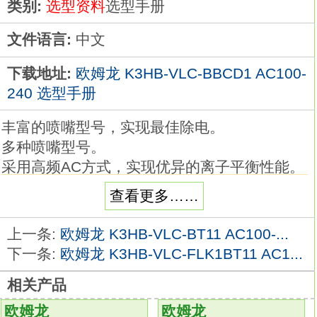
类别:
选型资料
选型手册
文件语言:
中文
下载地址:
欧姆龙 K3HB-VLC-BBCD1 AC100-
240 选型手册
丰富的喷嘴型号，实现最佳除电。
多种喷嘴型号。
采用高频AC方式，实现优异的离子平衡性能。
输入类型：PNP输入类型。
查看更多……
事件输入端子台5点（S-TMR、HOLD、
RESET）配备。
上一条:
欧姆龙 K3HB-VLC-BT11 AC100-...
外部电源DC12V 80mA。
下一条:
欧姆龙 K3HB-VLC-FLK1BT11 AC1...
注：K3HB-RNB-A、K3HB-RPB-A未配备事件
相关产品
输入。
无输出：--。
欧姆龙
欧姆龙