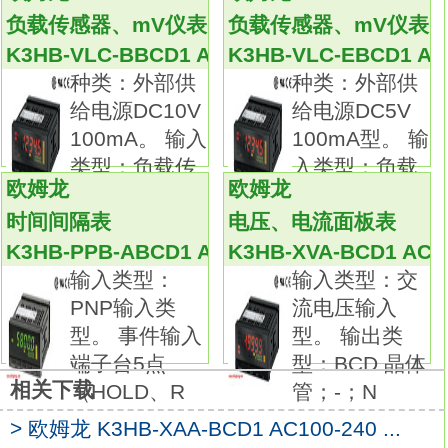
96（W）×48（H）×进深95mm
K3HB-VLC-
负载传感器、mV仪表
负载传感器、mV仪表
BBCD1 AC100-240
K3HB-VLC-BBCD1 AC100-240
K3HB-VLC-EBCD1 AC
电源电压：AC100～240V。
种类：外部供
种类：外部供
50kHz可高速测量的数字旋转脉冲表。
给电源DC10V
给电源DC5V
动作判定显示色，可切换绿色/红色2种显示颜
100mA。 输入
100mA型。 输
色。
类型：负载传
入类型：负载
测量50kHz的高速脉冲。
欧姆龙
欧姆龙
传
可对旋转编码器及各种ON/OFF脉冲信号，进
时间间隔表
电压、电流面板表
行最高达50kHz的高速脉冲测量。
K3HB-PPB-ABCD1 AC100-240
K3HB-XVA-BCD1 AC1
可以进行高速旋转物体的旋转测量。
输入类型：
输入类型：交
支持种类：外部供给电源DC5V 100mA型。
PNP输入类
流电压输入
输入类型：负载传感器、mV输入型。
型。 事件输入
型。 输出类
事件输入端子台5点（TIMING、S-TIM、
端子台5点
型：BCD 晶体
HOLD、RESET、ZERO）配备。
相关下载
（HOLD、R
管；-；N
线性：电流；NPN集电极开路（HH、H、
PASS、L、LL）。
> 欧姆龙 K3HB-XAA-BCD1 AC100-240 ...