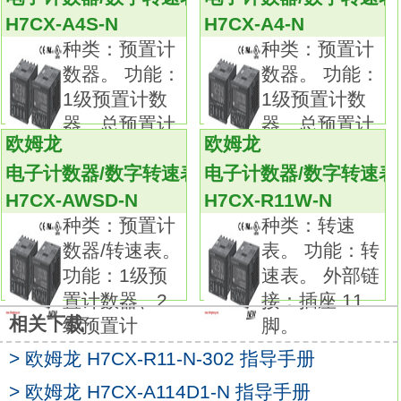
身
H7CX-AD-N
H7CX-A4S-N
H7CX-A4-N
字符高度12mm（4位型）/10mm（6位型），
种类：预置计
种类：预置计
实现了高度可视性！
数器。 功能：
数器。 功能：
字符颜色（第1显示）可在3种颜色（红色/绿
1级预置计数
1级预置计数
色/橙色）之间切换。
器、总预置计
器、总预置计
〈安全/可靠〉
欧姆龙
欧姆龙
数器。 外
数器。 外
新配备“设定值限定功能”、“输出次数计算控制
电子计数器/数字转速表
电子计数器/数字转速表
周期：一星期。
H7CX-AWSD-N
H7CX-R11W-N
输出数：2通道。
种类：预置计
种类：转速
安装方式：表面安装。
数器/转速表。
表。 功能：转
电源电压：DC24V。
功能：1级预
速表。 外部链
日文标示型号。
置计数器、2
接：插座 11
成为使用更加便捷的定时开关的“新标准型”。
相关下载
级预置计
脚。
在一周2通道型的基础上，输出4通道型/年度式
> 欧姆龙 H7CX-R11-N-302 指导手册
也加入系列。
采用独立的星期键，大幅提高了作业性。
> 欧姆龙 H7CX-A114D1-N 指导手册