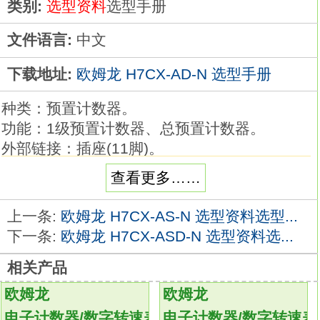
类别:
选型资料
选型手册
文件语言:
中文
下载地址:
欧姆龙 H7CX-AD-N 选型手册
种类：预置计数器。
功能：1级预置计数器、总预置计数器。
外部链接：插座(11脚)。
设置：1级设定。
查看更多……
显示为数：6位。
输出：晶体管输出(1a)。
上一条:
欧姆龙 H7CX-AS-N 选型资料选型...
电源电压：AC24V/DC12～24V。
下一条:
欧姆龙 H7CX-ASD-N 选型资料选...
更清晰、操作更简单。
相关产品
No.1计数器/转速表性能进一步提升！
〈基本功能〉
欧姆龙
欧姆龙
进深59mm（端子台DC12～24V型）的超短机
电子计数器/数字转速表
电子计数器/数字转速表