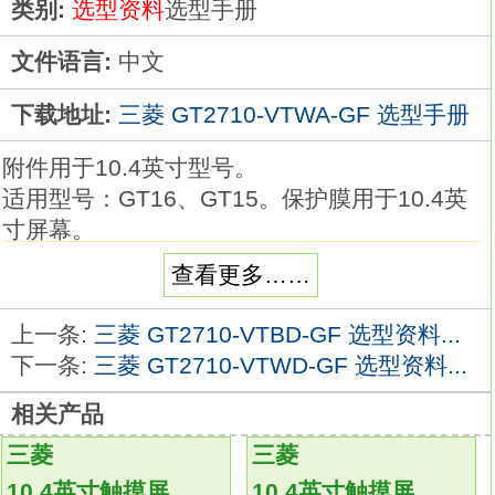
类别:
选型资料
选型手册
文件语言:
中文
下载地址:
三菱 GT2710-VTWA-GF 选型手册
附件用于10.4英寸型号。
适用型号：GT16、GT15。保护膜用于10.4英
寸屏幕。
透明、5张。
查看更多……
适用型号：GT15。系列介绍：具备多媒体和各
种先进特性及功能的高性能型号。
上一条:
三菱 GT2710-VTBD-GF 选型资料...
屏幕尺寸：10.4英寸。
下一条:
三菱 GT2710-VTWD-GF 选型资料...
显示颜色：256色或更多色彩。
相关产品
安装类型：与多媒体及视频/RGB兼容。
分辨率：VGA（640×480点）
GT2710-VTWA-
三菱
三菱
GF
10.4英寸触摸屏
10.4英寸触摸屏