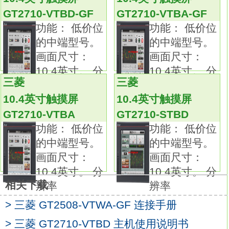
显示设备：TFT彩色（高亮度、宽视角）。
GT2710-VTBD-GF
GT2710-VTBA-GF
主机架颜色：黑。
功能： 低价位
功能： 低价位
电源类型：AC100~240V。
的中端型号。
的中端型号。
通迅接口：带内置RS-422。
画面尺寸：
画面尺寸：
具备多媒体和各种先进特性及功能（包括嵌入
10.4英寸。 分
10.4英寸。 分
式通信功能）的高性能型号。
三菱
三菱
辨率
辨率
用户存储区容量：15MB（GT16__-VNB__：
10.4英寸触摸屏
10.4英寸触摸屏
11MB）。
GT2710-VTBA
GT2710-STBD
含USB HOST和USB device端口。
功能： 低价位
功能： 低价位
标配以太网、RS-422/485和RS-232端口。
的中端型号。
的中端型号。
支持多媒体和视频/RGB单元。
画面尺寸：
画面尺寸：
采用模拟触控面板。
10.4英寸。 分
10.4英寸。 分
不要让触摸屏表面有水滴或其它软的东西粘在
相关下载
辨率
辨率
表面，
否则触摸屏很容易错误认为有手触摸造成表面
> 三菱 GT2508-VTWA-GF 连接手册
声波屏不准。
> 三菱 GT2710-VTBD 主机使用说明书