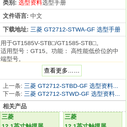
类别:
选型资料
选型手册
文件语言:
中文
下载地址:
三菱 GT2712-STWA-GF 选型手册
用于GT1585V-STB□/GT1585-STB□。
适用型号：GT15。功能： 高性能低价位的中
端型号。
画面尺寸：8.4英寸。
查看更多……
分辨率：VGA。
显示屏：TFT彩色。
上一条:
三菱 GT2712-STBD-GF 选型资料...
面板颜色：黑。
下一条:
三菱 GT2712-STWD-GF 选型资料...
电源类型：DC24V。
相关产品
搭载多点触摸/手势功能的最高等级型号。
规格丰富、设计安心。
三菱
三菱
GT27标准支持SD存储卡及标准搭载以太网、
12.1英寸触摸屏
12.1英寸触摸屏