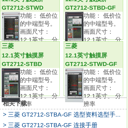
RS-232、RS-422/485、USB host/device接口
GT2712-STWD
GT2712-STBD-GF
GT2712-STWA-GF
功能： 低价位
功能： 低价位
即使在日志、脚本、报警、软元件数据传送等
的中端型号。
的中端型号。
高负载处理期间，也能实现流畅的画面操作。
画面尺寸：
画面尺寸：
此外，也支持录像、动画播放、视频输入和
12.1英寸。 分
12.1英寸。 分
RGB输入输出，可使用GOT2000的所有功能。
三菱
三菱
辨率
辨率
可将可编程控制器CPU等的程序、参数等数据
12.1英寸触摸屏
12.1英寸触摸屏
保存(备份)到GOT的SD存储卡、USB存储器。
GT2712-STBD
GT2712-STWD-GF
当可编程控制器故障时，可批量写回(恢复)程
功能： 低价位
功能： 低价位
序。
的中端型号。
的中端型号。
1、人体传感器
画面尺寸：
画面尺寸：
人一靠近就能自动检测并显示画面。
12.1英寸。 分
12.1英寸。 分
2、USB接口:USB device(USB Mini-B)
相关下载
辨率
辨率
可连接计算机传送数据。
3、USB接口:USB host(USB-A)
> 三菱 GT2712-STBA-GF 选型资料选型手...
可通过USB存储器传送工程数据或读取日志数
> 三菱 GT2712-STBA-GF 连接手册