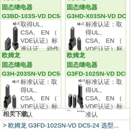
新，
固态继电器
固态继电器
就能更好的实现控制柜的简化和先进化
G3PA-
G3BD-103S-VD DC5-24
G3HD-X03SN-VD DC5
240B-VD DC5-24
取得UL、
标准认证：取
欧姆龙对于控制柜内用产品以 “Value Design
CSA、 EN （
得UL、
for Panel *1” 为共通理念，
VDE认证）标
CSA、 EN （
这些产品的组合将实现控制柜的进化和制作过
准认证。 动作
VDE认证）标
程的革新。高功率、负荷控制SSR用于75或
欧姆龙
欧姆龙
准认
150和240或480伏的高电压
固态继电器
固态继电器
也有没有过零交叉的模型。
G3H-203SN-VD DC5-24
G3FD-102SN-VD DC5-
可替换的功率元件。依靠软启动/停止功能以低
标准认证：取
标准认证：取
成本，实现电机平稳启动、停止。
得UL、
得UL、
抑制启动电流，实现节能。
CSA、 EN （
CSA、 EN （
取得UL/CSA标准认证。
VDE认证）标
VDE认证）标
DIN导轨安装、螺钉安装共用。
相关下载
准认
准认
散热器一体化的小型结构（3.7kW产品W100 ×
H100 × D130mm）。
> 欧姆龙 G3FD-102SN-VD DC5-24 选型...