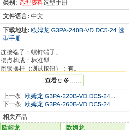
类别:
选型资料
选型手册
文件语言:
中文
下载地址:
欧姆龙 G3PA-240B-VD DC5-24 选
型手册
连接端子：螺钉端子。
接点构成：标准型。
闭锁摆杆（测试按钮）：有。
输入的额定电压：DC24V。
查看更多……
全球标准尺寸、宽6.2mm的低背纤薄型I/O继电
器。
上一条:
欧姆龙 G3PA-220B-VD DC5-24...
赋予控制柜全新的价值
下一条:
欧姆龙 G3PA-260B-VD DC5-24...
控制柜作为制造现场的心脏，其革新决定了生
相关产品
产设备的革新。
在控制柜的设计、制造过程中融入人力的革
欧姆龙
欧姆龙