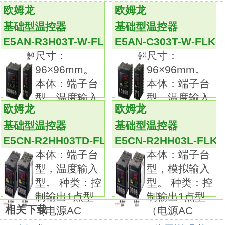
备有种类、形状、 长度及端子部形状各异的产
欧姆龙
欧姆龙
品
E5CN-R2H03T-W-FLK
尺寸：48×48mm。
基础型温控器
基础型温控器
控制输出1：电压输出(SSR驱动用)。
E5AN-R3H03T-W-FLK-N
E5AN-C303T-W-FLK-
控制输出2：电压输出(SSR驱动用)。
尺寸：
尺寸：
辅助输出：独立2点。
96×96mm。
96×96mm。
电源电压：AC100～240V。
本体：端子台
本体：端子台
端子类型：螺钉端子台型。
型，温度输入
型，温度输入
输入类别：全量程多输入。
欧姆龙
欧姆龙
型。 种类：
型。 种类：
加热器断线、SSR故障检测功能：--。
基础型温控器
基础型温控器
通信：RS-485。
E5CN-R2HH03TD-FLK
E5CN-R2HH03L-FLK
事件输入：1点。
本体：端子台
本体：端子台
远程SP输入：--。
型，温度输入
型，模拟输入
传送输出：--。
型。 种类：控
型。 种类：控
使用大字体PV显示(白色)，提高可视性。
制输出1点型
制输出1点型
选择、操作及设定简便。
相关下载
（电源AC
（电源AC
输入输出点数等的功能性能充实。