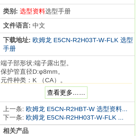
类别:
选型资料
选型手册
文件语言:
中文
下载地址:
欧姆龙 E5CN-R2H03T-W-FLK 选型
手册
端子部形状:端子露出型。
保护管直径D:φ8mm。
元件种类：K （CA）。
保护管长度L：50cm。
查看更多……
品种丰富的高精度温度传感器系列。
在以往的M3螺钉对应品的基础上，
上一条:
欧姆龙 E5CN-R2HBT-W 选型资料...
追加有助于降低配线工时的棒状端子对应品。
下一条:
欧姆龙 E5CN-R2HH03T-W-FLK ...
温度传感器是用作温控器的热感应部件。
相关产品
可根据要测量的温度、场所、 周围环境选择。